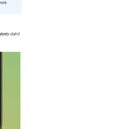
rmek
lıntı
dahil