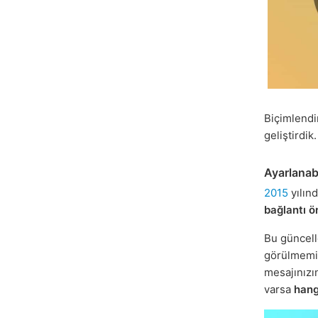
Biçimlendi
geliştirdik.
Ayarlanabi
2015
yılınd
bağlantı ö
Bu güncell
görülmemiş
mesajınız
varsa
hang