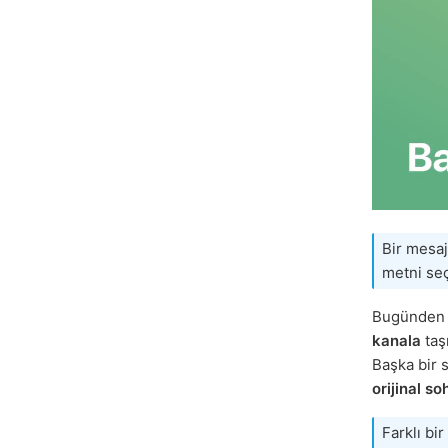
Bir mesaj
metni seç
Bugünden 
kanala
taş
Başka bir 
orijinal s
Farklı bi