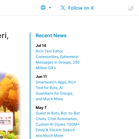
Follow on X
ri,
Recent News
Jul 14
Rich Text Editor,
Communities, Ephemeral
Messages in Groups, 350
Million GIFs
Jun 11
Smartwatch Apps, Rich
Text for Bots, AI
Guardians for Groups,
and Much More
May 7
Guest AI Bots, Bot-to-Bot
Chats, Chat Automation,
Custom AI Styles, 100M+
Emoji & Sticker Search
and Much More