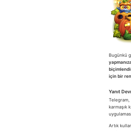
Bugünkü g
yapmanız
biçimlendi
için bir re
Yanıt Dev
Telegram,
karmaşık k
uygulaması
Artık kulla