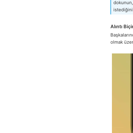
dokunun
istediğini
Alıntı Biç
Başkaların
olmak üze