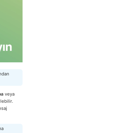
ından
ba
veya
ebilir.
esaj
na