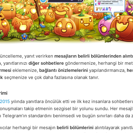
üncelleme, yanıt verirken
mesajların belirli bölümlerinden alınt
a
, yanıtlarınızı
diğer sohbetlere
göndermenize, herhangi bir me
rmesi
eklemenize,
bağlantı önizlemelerini
yapılandırmanıza,
he
nk
seçmenize ve çok daha fazlasına olanak tanır.
rimi
2015
yılında yanıtlara öncülük etti ve ilk kez insanlara sohbetler
onuşmaları takip etmenin sezgisel bir yolunu sundu. Her mesaj
 Telegram'ın standardını benimsedi ve bugün sınırları daha da 
nıcılar herhangi bir mesajın
belirli bölümlerini
alıntılayarak yanıt