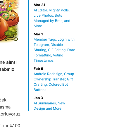
Mar 31
AI Editor, Mighty Polls,
Live Photos, Bots
Managed by Bots, and
More
Mar 1
Member Tags, Login with
Telegram, Disable
Sharing, GIF Editing, Date
ı
Formatting, Voting
Timestamps
tne
alıntı
sabınız
Feb 9
Android Redesign, Group
Ownership Transfer, Gift
Crafting, Colored Bot
Buttons
Jan 3
deki
AI Summaries, New
laşma
Design and More
zorluyoruz.
larını %100