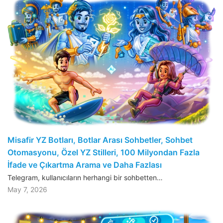
Misafir YZ Botları, Botlar Arası Sohbetler, Sohbet
Otomasyonu, Özel YZ Stilleri, 100 Milyondan Fazla
İfade ve Çıkartma Arama ve Daha Fazlası
Telegram, kullanıcıların herhangi bir sohbetten…
May 7, 2026