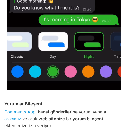
Yorumlar Bileşeni
Comments.App
,
kanal gönderilerine
yorum yapma
aracımız
ve artık
web sitenize
bir
yorum bileşeni
eklemenize izin veriyor.