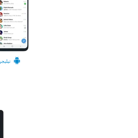
تيليجر