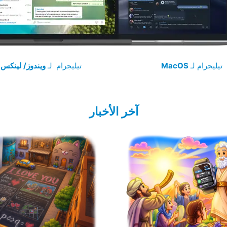
‏تيليجرام لـ
MacOS
تيليجرام لـ
ويندوز/ لينكس
آخر الأخبار