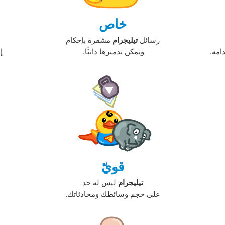
خاص
رسائل
تيليجرام
مشفرة بإحكام
مه. ‏
ويمكن تدميرها ذاتيًّا. ‏
إ
قويّ
تيليجرام
ليس له حد
على حجم وسائطك ومحادثاتك.‏