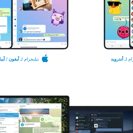
ام لـ
أندرويد
تيليجرام لـ
آيفون
/
آيبا