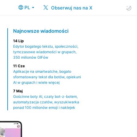
PL
Obserwuj nas na X
Najnowsze wiadomości
14 Lip
Edytor bogatego tekstu, społeczności,
tymczasowe wiadomości w grupach,
350 milionów GIFów
11 Cze
Aplikacje na smartwatche, bogato
sformatowany tekst dla botów, opiekuni
AI w grupach i wiele więcej
7 Maj
Gościnne boty AI, czaty bot-z-botem,
automatyzacja czatów, wyszukiwarka
ponad 100 milionów emoji i naklejek