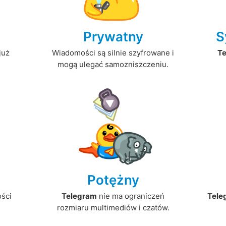
Prywatny
S
już
Wiadomości są silnie szyfrowane i
T
mogą ulegać samozniszczeniu.
Potężny
ści
Telegram
nie ma ograniczeń
Tele
.
rozmiaru multimediów i czatów.