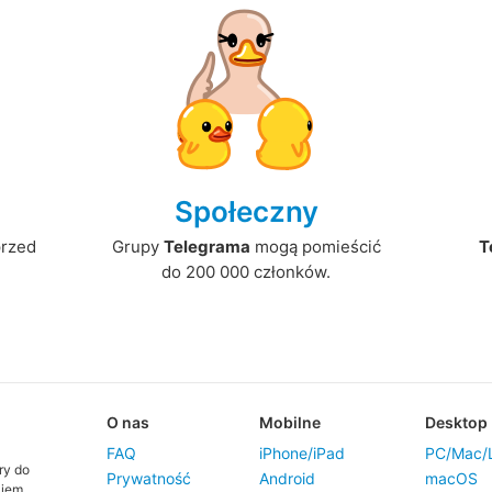
Społeczny
przed
Grupy
Telegrama
mogą pomieścić
T
do 200 000 członków.
O nas
Mobilne
Desktop
FAQ
iPhone/iPad
PC/Mac/L
ry do
Prywatność
Android
macOS
kiem