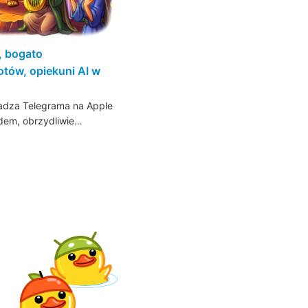
, bogato
otów, opiekuni AI w
wadza Telegrama na Apple
dem, obrzydliwie…