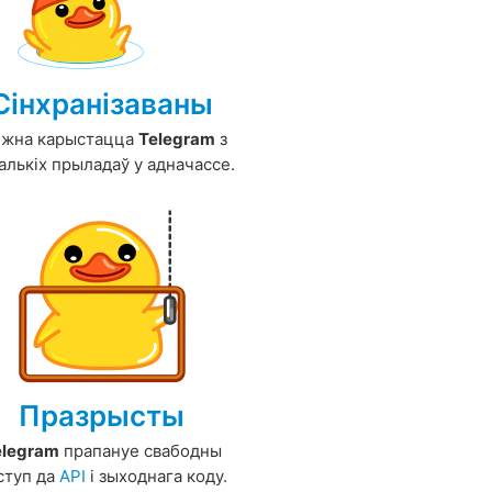
Сінхранізаваны
жна карыстацца
Telegram
з
алькіх прыладаў у адначассе.
Празрысты
elegram
прапануе свабодны
ступ да
API
і зыходнага коду.