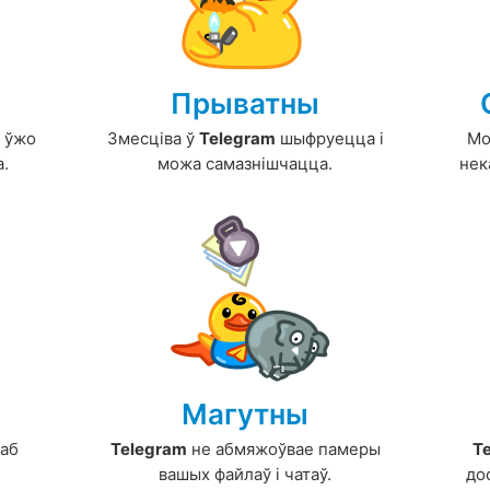
Прыватны
ы ўжо
Змесціва ў
Telegram
шыфруецца і
Мо
а.
можа самазнішчацца.
нек
Магутны
саб
Telegram
не абмяжоўвае памеры
T
вашых файлаў і чатаў.
до