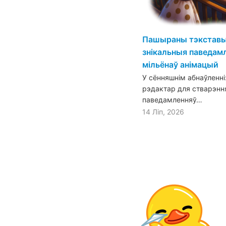
Пашыраны тэкставы 
знікальныя паведамл
мільёнаў анімацый
У сённяшнім абнаўленн
рэдактар для стварэнн
паведамленняў…
14 Ліп, 2026