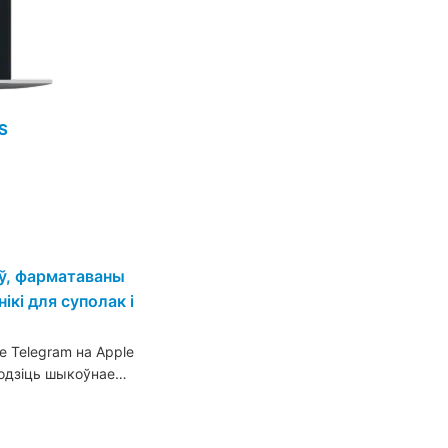
S
аў, фарматаваны
ікі для суполак і
 Telegram на Apple
уводзіць шыкоўнае…