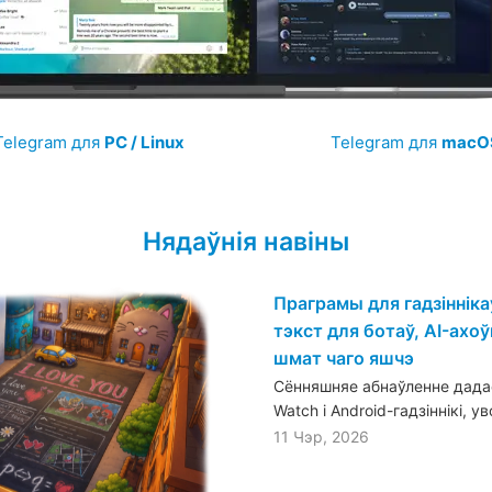
Telegram для
PC / Linux
Telegram для
macO
Нядаўнія навіны
Праграмы для гадзіннік
тэкст для ботаў, AI-ахоўн
шмат чаго яшчэ
Сённяшняе абнаўленне дадае
Watch і Android-гадзіннікі, 
11 Чэр, 2026