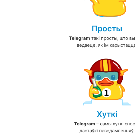
Просты
Telegram
такі просты, што в
ведаеце, як ім карыстацц
Хуткі
Telegram
– самы хуткі спо
дастаўкі паведамленняў.