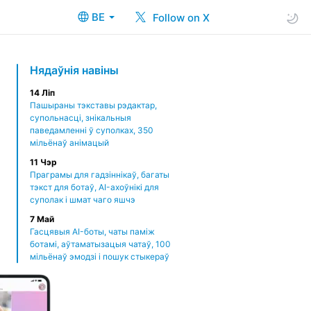
BE
Follow on X
Нядаўнія навіны
14 Ліп
Пашыраны тэкставы рэдактар,
супольнасці, знікальныя
паведамленні ў суполках, 350
мільёнаў анімацый
11 Чэр
Праграмы для гадзіннікаў, багаты
тэкст для ботаў, AI-ахоўнікі для
суполак і шмат чаго яшчэ
7 Май
Гасцявыя AI-боты, чаты паміж
ботамі, аўтаматызацыя чатаў, 100
мільёнаў эмодзі і пошук стыкераў