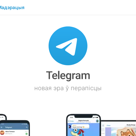
Мадэрацыя
новая эра ў перапісцы