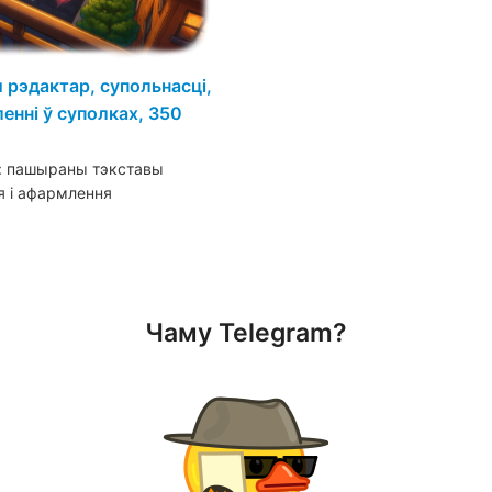
рэдактар, супольнасці,
енні ў суполках, 350
і: пашыраны тэкставы
я і афармлення
Чаму Telegram?