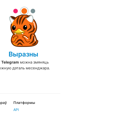
Выразны
У
Telegram
можна змяняць
ожную дэталь месенджара.
араў
Платформы
API