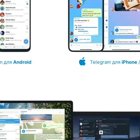
m для
Android
Telegram для
iPhone