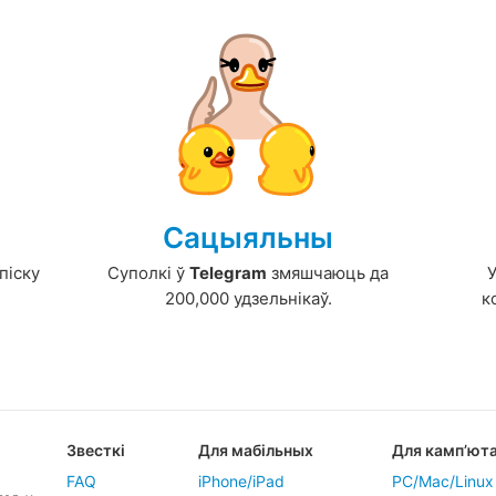
Сацыяльны
піску
Суполкі ў
Telegram
змяшчаюць да
200,000 удзельнікаў.
к
Звесткі
Для мабільных
Для камп’ют
FAQ
iPhone/iPad
PC/Mac/Linux