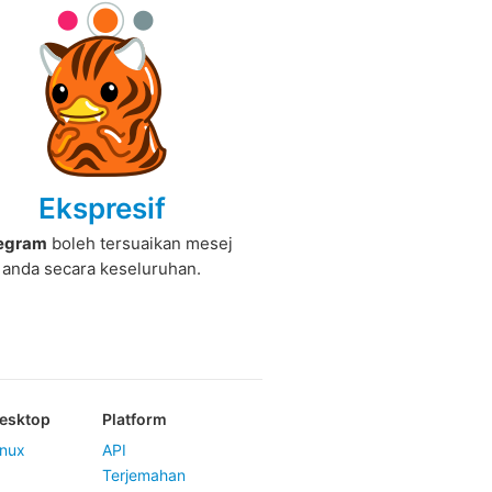
Ekspresif
egram
boleh tersuaikan mesej
anda secara keseluruhan.
Desktop
Platform
nux
API
Terjemahan