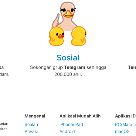
Sosial
da
Sokongan grup
Telegram
sehingga
Tel
odam.
200,000 ahli.
Mengenai
Aplikasi Mudah Alih
Aplikasi 
sejan
Soalan
iPhone/iPad
PC/Mac/Li
askan
Privasi
Android
macOS