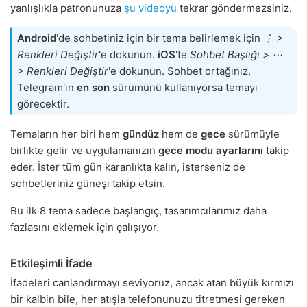
yanlışlıkla patronunuza
şu videoyu
tekrar göndermezsiniz.
Android
'de sohbetiniz için bir tema belirlemek için
⋮ >
Renkleri Değiştir
'e dokunun.
iOS
'te
Sohbet Başlığı > ⋯
> Renkleri Değiştir
'e dokunun. Sohbet ortağınız,
Telegram'ın
en son
sürümünü kullanıyorsa temayı
görecektir.
Temaların her biri hem
gündüz
hem de
gece
sürümüyle
birlikte gelir ve uygulamanızın
gece modu ayarlarını
takip
eder. İster tüm gün karanlıkta kalın, isterseniz de
sohbetleriniz güneşi takip etsin.
Bu ilk 8 tema sadece başlangıç, tasarımcılarımız daha
fazlasını eklemek için çalışıyor.
Etkileşimli İfade
İfadeleri canlandırmayı seviyoruz, ancak atan büyük kırmızı
bir kalbin bile, her atışla telefonunuzu titretmesi gereken