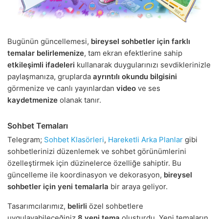
Bugünün güncellemesi,
bireysel sohbetler için farklı
temalar belirlemenize
, tam ekran efektlerine sahip
etkileşimli ifadeleri
kullanarak duygularınızı sevdiklerinizle
paylaşmanıza, gruplarda
ayrıntılı okundu bilgisini
görmenize ve canlı yayınlardan
video
ve ses
kaydetmenize
olanak tanır.
Sohbet Temaları
Telegram;
Sohbet Klasörleri
,
Hareketli Arka Planlar
gibi
sohbetlerinizi düzenlemek ve sohbet görünümlerini
özelleştirmek için düzinelerce özelliğe sahiptir. Bu
güncelleme ile koordinasyon ve dekorasyon,
bireysel
sohbetler için yeni temalarla
bir araya geliyor.
Tasarımcılarımız,
belirli
özel sohbetlere
uygulayabileceğiniz
8 yeni tema
oluşturdu. Yeni temaların