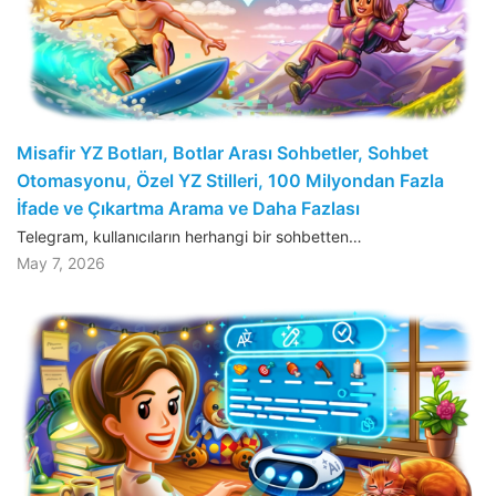
Misafir YZ Botları, Botlar Arası Sohbetler, Sohbet
Otomasyonu, Özel YZ Stilleri, 100 Milyondan Fazla
İfade ve Çıkartma Arama ve Daha Fazlası
Telegram, kullanıcıların herhangi bir sohbetten…
May 7, 2026