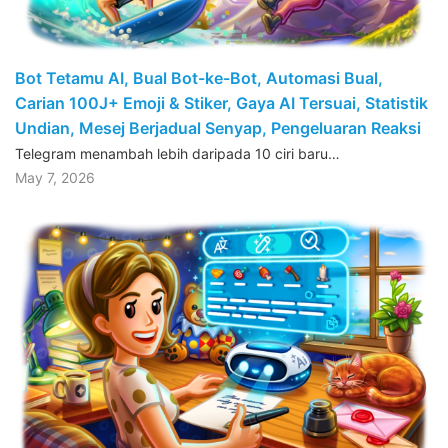
Bot Tetamu AI, Bual Bot-ke-Bot, Automasi Bual,
Carian 100J+ Emoji & Stiker, Gaya AI Tersuai, Statistik
Undian, Mesej Berjadual Senyap, Pengeluaran Reaksi
Telegram menambah lebih daripada 10 ciri baru…
May 7, 2026