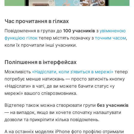
Час прочитання в гілках
Повідомлення в групах до
100 учасників
з
увімкненою
функцією гілок
тепер містять позначку з
точним часом
,
коли їх прочитали інші учасники.
Поліпшення в інтерфейсах
Можливість
«Надіслати, коли зʼявиться в мережі»
тепер
потребує менше натискань — просто затисніть кнопку
«Надіслати» в чаті, де ви можете бачити статус «у
мережі» вашого співрозмовника.
Відтепер також можна створювати групи
без учасників
— на випадок, якщо ви хочете спочатку налаштувати
дозволи та прикріпити кілька повідомлень.
А на останніх моделях iPhone фото профілю отримали