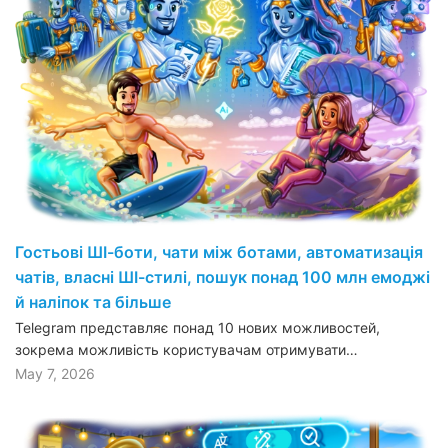
Гостьові ШІ-боти, чати між ботами, автоматизація
чатів, власні ШІ-стилі, пошук понад 100 млн емоджі
й наліпок та більше
Telegram представляє понад 10 нових можливостей,
зокрема можливість користувачам отримувати…
May 7, 2026