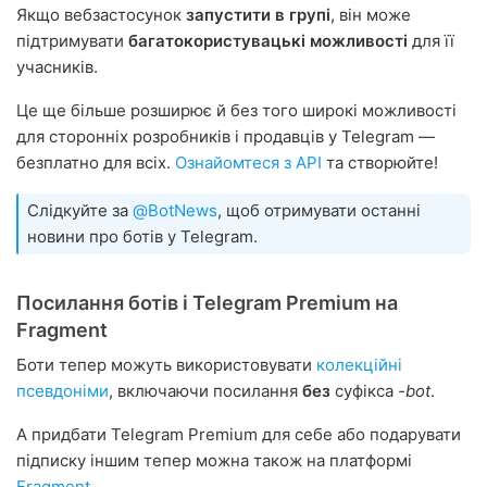
Якщо вебзастосунок
запустити в групі
, він може
підтримувати
багатокористувацькі можливості
для її
учасників.
Це ще більше розширює й без того широкі можливості
для сторонніх розробників і продавців у Telegram —
безплатно для всіх.
Ознайомтеся з API
та створюйте!
Слідкуйте за
@BotNews
, щоб отримувати останні
новини про ботів у Telegram.
Посилання ботів і Telegram Premium на
Fragment
Боти тепер можуть використовувати
колекційні
псевдоніми
, включаючи посилання
без
суфікса
-bot
.
А придбати Telegram Premium для себе або подарувати
підписку іншим тепер можна також на платформі
Fragment
.