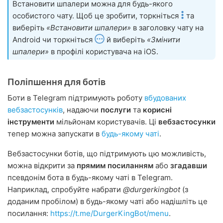
Встановити шпалери можна для будь-якого
особистого чату. Щоб це зробити, торкніться
та
виберіть
«Встановити шпалери»
в заголовку чату на
Android чи торкніться
й виберіть
«Змінити
шпалери»
в профілі користувача на iOS.
Поліпшення для ботів
Боти в Telegram підтримують роботу
вбудованих
вебзастосунків
, надаючи
послуги
та
корисні
інструменти
мільйонам користувачів. Ці
вебзастосунки
тепер можна запускати в
будь-якому чаті
.
Вебзастосунки ботів, що підтримують цю можливість,
можна відкрити за
прямим посиланням
або
згадавши
псевдонім бота в будь-якому чаті в Telegram.
Наприклад, спробуйте набрати
@durgerkingbot
(з
доданим пробілом) в будь-якому чаті або надішліть це
посилання:
https://t.me/DurgerKingBot/menu
.