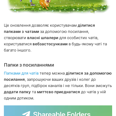
Це оновлення дозволяє користувачам
ділитися
папками з чатами
за допомогою посилання,
створювати
власні шпалери
для особистих чатів,
користуватися
вебзастосунками
в будь-якому чаті та
багато іншого.
Папки з посиланнями
Папками для чатів
тепер можна
ділитися за допомогою
посилання
, запрошуючи ваших друзів і колег до
десятків груп, підбірок каналів і не тільки. Вони зможуть
додати папку
та
миттєво приєднатися
до чатів у ній
одним дотиком.