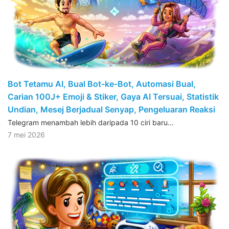
Bot Tetamu AI, Bual Bot-ke-Bot, Automasi Bual,
Carian 100J+ Emoji & Stiker, Gaya AI Tersuai, Statistik
Undian, Mesej Berjadual Senyap, Pengeluaran Reaksi
Telegram menambah lebih daripada 10 ciri baru…
7 mei 2026