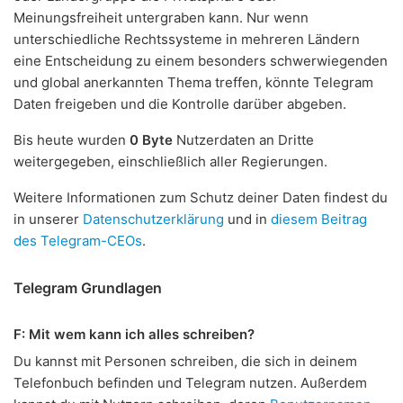
Meinungsfreiheit untergraben kann. Nur wenn
unterschiedliche Rechtssysteme in mehreren Ländern
eine Entscheidung zu einem besonders schwerwiegenden
und global anerkannten Thema treffen, könnte Telegram
Daten freigeben und die Kontrolle darüber abgeben.
Bis heute wurden
0 Byte
Nutzerdaten an Dritte
weitergegeben, einschließlich aller Regierungen.
Weitere Informationen zum Schutz deiner Daten findest du
in unserer
Datenschutzerklärung
und in
diesem Beitrag
des Telegram-CEOs
.
Telegram Grundlagen
F: Mit wem kann ich alles schreiben?
Du kannst mit Personen schreiben, die sich in deinem
Telefonbuch befinden und Telegram nutzen. Außerdem