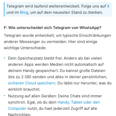
Telegram wird laufend weiterentwickelt. Folge uns auf
X
und im
Blog
, um auf dem neuesten Stand zu bleiben.
F: Wie unterscheidet sich Telegram von WhatsApp?
Telegram wurde entwickelt, um typische Einschränkungen
anderer Messenger zu vermeiden. Hier sind einige
wichtige Unterschiede:
Dein Speicherplatz bleibt frei: Anders als bei vielen
anderen Apps werden Medien nicht automatisch auf
deinem Handy gespeichert. Du kannst große Dateien
(bis zu 2 GB) senden und alles in deiner persönlichen,
sicheren Cloud speichern
. Du lädst nur herunter, was du
wirklich brauchst.
Nutzung auf allen Geräten: Deine Chats sind immer
synchron. Egal, ob du dein
Handy, Tablet oder den
Computer
nutzt, du hast jederzeit Zugriff auf alle
Nachrichten.