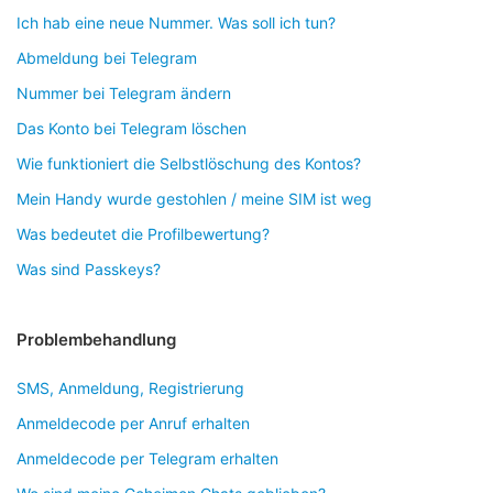
Ich hab eine neue Nummer. Was soll ich tun?
Abmeldung bei Telegram
Nummer bei Telegram ändern
Das Konto bei Telegram löschen
Wie funktioniert die Selbstlöschung des Kontos?
Mein Handy wurde gestohlen / meine SIM ist weg
Was bedeutet die Profilbewertung?
Was sind Passkeys?
Problembehandlung
SMS, Anmeldung, Registrierung
Anmeldecode per Anruf erhalten
Anmeldecode per Telegram erhalten