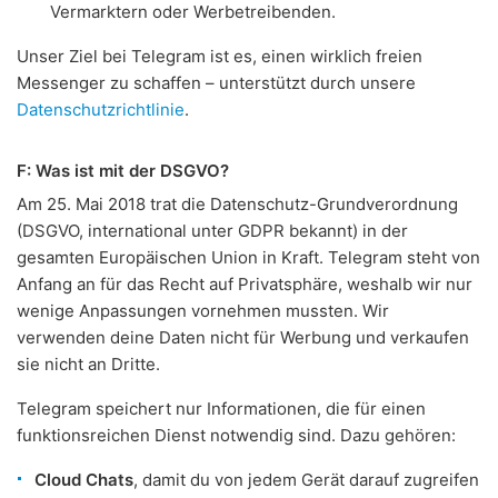
Vermarktern oder Werbetreibenden.
Unser Ziel bei Telegram ist es, einen wirklich freien
Messenger zu schaffen – unterstützt durch unsere
Datenschutzrichtlinie
.
F: Was ist mit der DSGVO?
Am 25. Mai 2018 trat die Datenschutz-Grundverordnung
(DSGVO, international unter GDPR bekannt) in der
gesamten Europäischen Union in Kraft. Telegram steht von
Anfang an für das Recht auf Privatsphäre, weshalb wir nur
wenige Anpassungen vornehmen mussten. Wir
verwenden deine Daten nicht für Werbung und verkaufen
sie nicht an Dritte.
Telegram speichert nur Informationen, die für einen
funktionsreichen Dienst notwendig sind. Dazu gehören:
Cloud Chats
, damit du von jedem Gerät darauf zugreifen