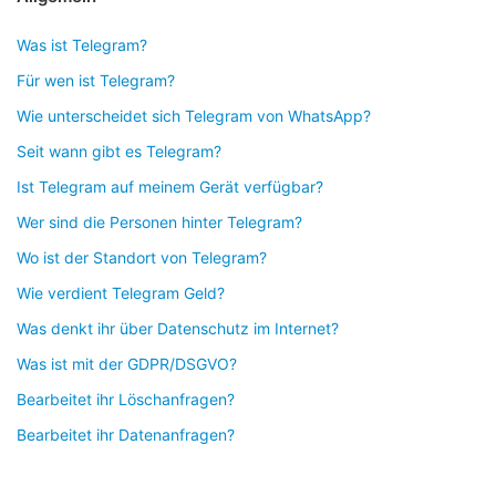
Was ist Telegram?
Für wen ist Telegram?
Wie unterscheidet sich Telegram von WhatsApp?
Seit wann gibt es Telegram?
Ist Telegram auf meinem Gerät verfügbar?
Wer sind die Personen hinter Telegram?
Wo ist der Standort von Telegram?
Wie verdient Telegram Geld?
Was denkt ihr über Datenschutz im Internet?
Was ist mit der GDPR/DSGVO?
Bearbeitet ihr Löschanfragen?
Bearbeitet ihr Datenanfragen?