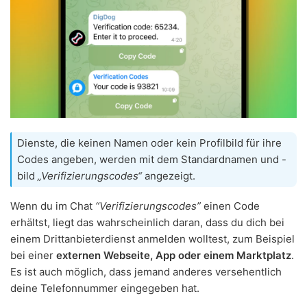
Dienste, die keinen Namen oder kein Profilbild für ihre
Codes angeben, werden mit dem Standardnamen und -
bild
„Verifizierungscodes“
angezeigt.
Wenn du im Chat
“Verifizierungscodes”
einen Code
erhältst, liegt das wahrscheinlich daran, dass du dich bei
einem Drittanbieterdienst anmelden wolltest, zum Beispiel
bei einer
externen Webseite, App oder einem Marktplatz
.
Es ist auch möglich, dass jemand anderes versehentlich
deine Telefonnummer eingegeben hat.