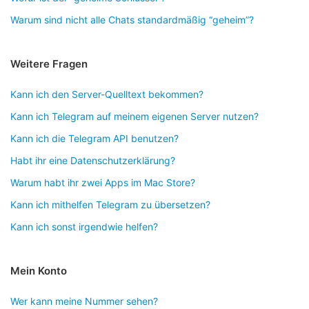
Warum sind nicht alle Chats standardmäßig “geheim”?
Weitere Fragen
Kann ich den Server-Quelltext bekommen?
Kann ich Telegram auf meinem eigenen Server nutzen?
Kann ich die Telegram API benutzen?
Habt ihr eine Datenschutzerklärung?
Warum habt ihr zwei Apps im Mac Store?
Kann ich mithelfen Telegram zu übersetzen?
Kann ich sonst irgendwie helfen?
Mein Konto
Wer kann meine Nummer sehen?