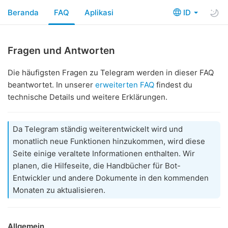
Beranda
FAQ
Aplikasi
ID
Fragen und Antworten
Die häufigsten Fragen zu Telegram werden in dieser FAQ
beantwortet. In unserer
erweiterten FAQ
findest du
technische Details und weitere Erklärungen.
Da Telegram ständig weiterentwickelt wird und
monatlich neue Funktionen hinzukommen, wird diese
Seite einige veraltete Informationen enthalten. Wir
planen, die Hilfeseite, die Handbücher für Bot-
Entwickler und andere Dokumente in den kommenden
Monaten zu aktualisieren.
Allgemein