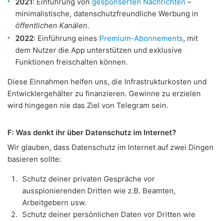
2021
: Einführung von
gesponserten Nachrichten
–
minimalistische, datenschutzfreundliche Werbung in
öffentlichen Kanälen
.
2022
: Einführung eines
Premium-Abonnements
, mit
dem Nutzer die App unterstützen und exklusive
Funktionen freischalten können.
Diese Einnahmen helfen uns, die Infrastrukturkosten und
Entwicklergehälter zu finanzieren. Gewinne zu erzielen
wird hingegen nie das Ziel von Telegram sein.
F: Was denkt ihr über Datenschutz im Internet?
Wir glauben, dass Datenschutz im Internet auf zwei Dingen
basieren sollte:
Schutz deiner privaten Gespräche vor
ausspionierenden Dritten wie z.B. Beamten,
Arbeitgebern usw.
Schutz deiner persönlichen Daten vor Dritten wie