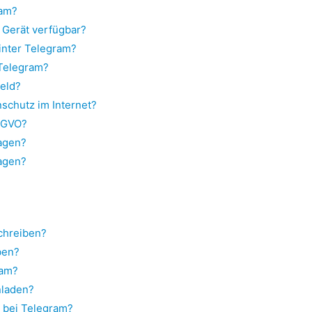
ram?
 Gerät verfügbar?
inter Telegram?
 Telegram?
eld?
schutz im Internet?
SGVO?
ragen?
ragen?
schreiben?
ben?
ram?
nladen?
 bei Telegram?