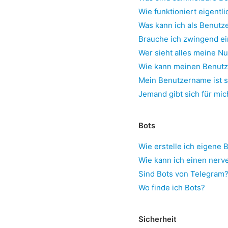
Wie funktioniert eigentli
Was kann ich als Benutz
Brauche ich zwingend e
Wer sieht alles meine 
Wie kann meinen Benut
Mein Benutzername ist s
Jemand gibt sich für mi
Bots
Wie erstelle ich eigene 
Wie kann ich einen nerv
Sind Bots von Telegram
Wo finde ich Bots?
Sicherheit