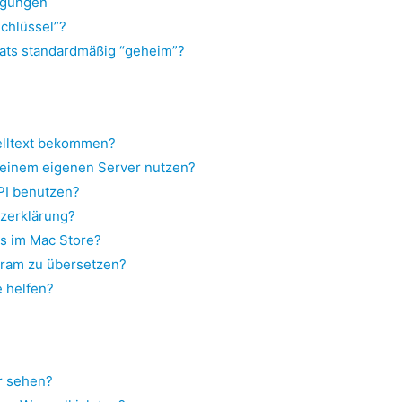
igungen
Schlüssel”?
hats standardmäßig “geheim”?
elltext bekommen?
meinem eigenen Server nutzen?
PI benutzen?
tzerklärung?
s im Mac Store?
gram zu übersetzen?
e helfen?
r sehen?