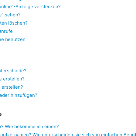
 online”-Anzeige verstecken?
ne” sehen?
ten löschen?
anrufe
ne benutzen
nterschiede?
e erstellen?
 erstellen?
ieder hinzufügen?
e
n? Wie bekomme ich einen?
nutzernamen? Wie unterscheiden sie sich von einfachen Ben