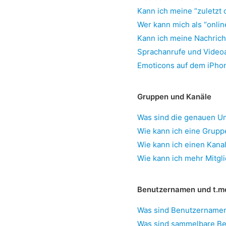
Kann ich meine “zuletzt
Wer kann mich als “onli
Kann ich meine Nachrich
Sprachanrufe und Video
Emoticons auf dem iPho
Gruppen und Kanäle
Was sind die genauen U
Wie kann ich eine Grupp
Wie kann ich einen Kanal
Wie kann ich mehr Mitgl
Benutzernamen und t.m
Was sind Benutzername
Was sind sammelbare Be