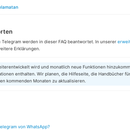
elamatan
rten
u Telegram werden in dieser FAQ beantwortet. In unserer
erwei
eitere Erklärungen.
iterentwickelt wird und monatlich neue Funktionen hinzukomm
ationen enthalten. Wir planen, die Hilfeseite, die Handbücher f
en kommenden Monaten zu aktualisieren.
 Telegram von WhatsApp?