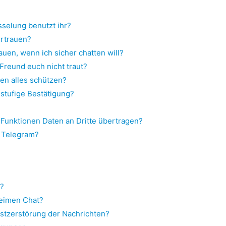
sselung benutzt ihr?
ertrauen?
uen, wenn ich sicher chatten will?
reund euch nicht traut?
en alles schützen?
istufige Bestätigung?
Funktionen Daten an Dritte übertragen?
t Telegram?
?
heimen Chat?
bstzerstörung der Nachrichten?