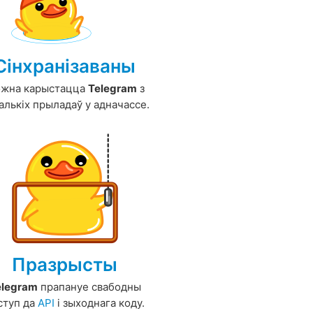
Сінхранізаваны
жна карыстацца
Telegram
з
алькіх прыладаў у адначассе.
Празрысты
elegram
прапануе свабодны
ступ да
API
і зыходнага коду.