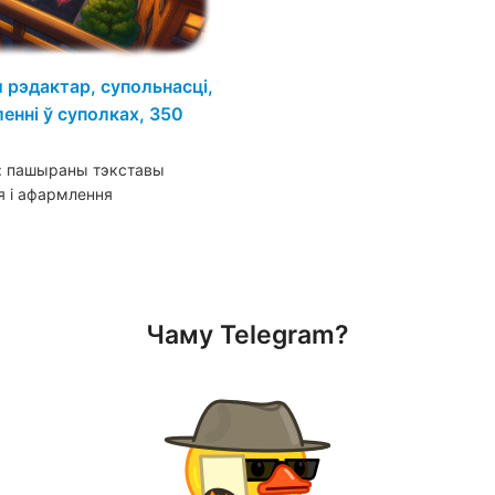
рэдактар, супольнасці,
енні ў суполках, 350
і: пашыраны тэкставы
я і афармлення
Чаму Telegram?