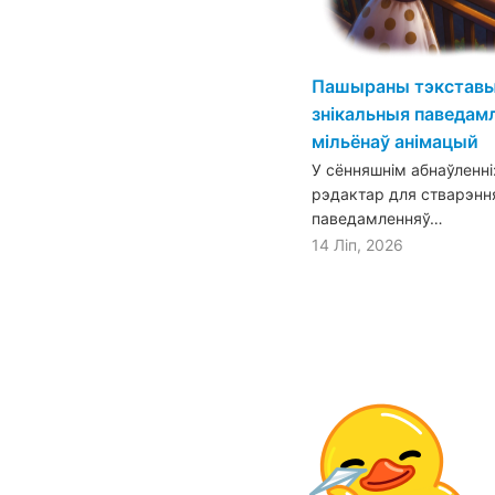
Пашыраны тэкставы 
знікальныя паведамл
мільёнаў анімацый
У сённяшнім абнаўленн
рэдактар для стварэнн
паведамленняў…
14 Ліп, 2026