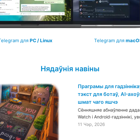
Telegram для
PC / Linux
Telegram для
macO
Нядаўнія навіны
Праграмы для гадзіннік
тэкст для ботаў, AI-ахоўн
шмат чаго яшчэ
Сённяшняе абнаўленне дадае
Watch і Android-гадзіннікі, 
11 Чэр, 2026