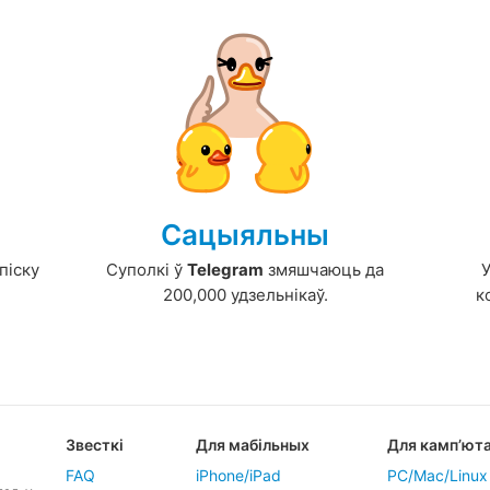
Сацыяльны
піску
Суполкі ў
Telegram
змяшчаюць да
200,000 удзельнікаў.
к
Звесткі
Для мабільных
Для камп’ют
FAQ
iPhone/iPad
PC/Mac/Linux