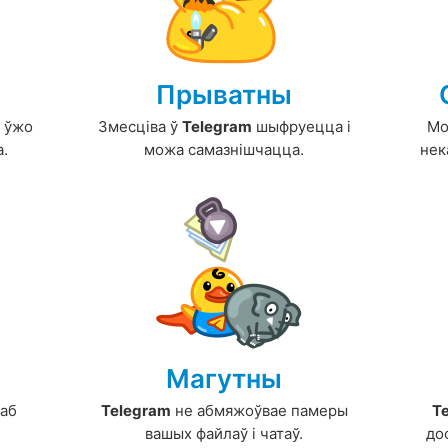
Прыватны
ы ўжо
Змесціва ў
Telegram
шыфруецца і
Мо
а.
можа самазнішчацца.
нек
Магутны
саб
Telegram
не абмяжоўвае памеры
T
вашых файлаў і чатаў.
до