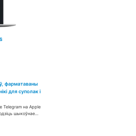
S
аў, фарматаваны
ікі для суполак і
 Telegram на Apple
уводзіць шыкоўнае…