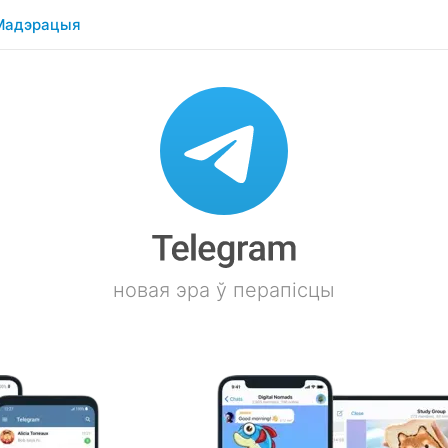
Мадэрацыя
новая эра ў перапісцы