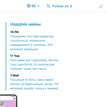
BE
Follow on X
Нядаўнія навіны
14 Ліп
Пашыраны тэкставы рэдактар,
супольнасці, знікальныя
паведамленні ў суполках, 350
мільёнаў анімацый
11 Чэр
Праграмы для гадзіннікаў, багаты
тэкст для ботаў, AI-ахоўнікі для
суполак і шмат чаго яшчэ
7 Май
Гасцявыя AI-боты, чаты паміж
ботамі, аўтаматызацыя чатаў, 100
мільёнаў эмодзі і пошук стыкераў