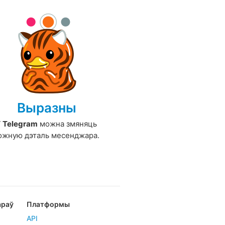
Выразны
У
Telegram
можна змяняць
ожную дэталь месенджара.
араў
Платформы
API