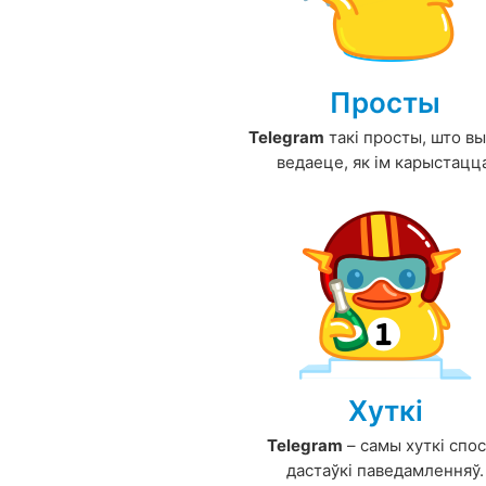
Просты
Telegram
такі просты, што в
ведаеце, як ім карыстацц
Хуткі
Telegram
– самы хуткі спо
дастаўкі паведамленняў.