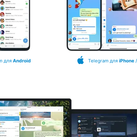
m для
Android
Telegram для
iPhone