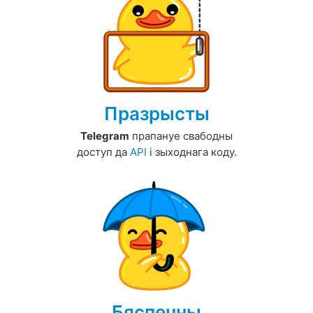
Празрысты
Telegram
прапануе свабодны
доступ да
API
і зыходнага коду.
Бяспечны