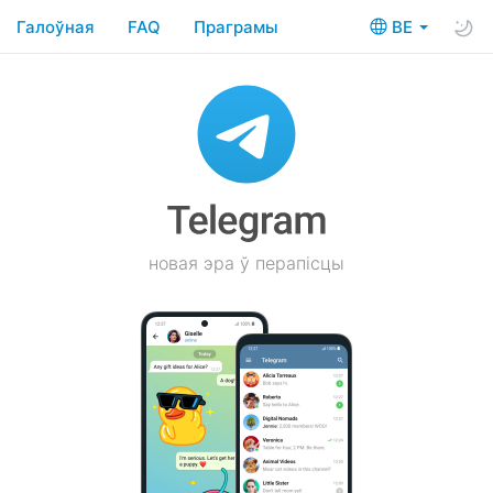
Галоўная
FAQ
Праграмы
BE
новая эра ў перапісцы