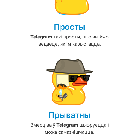
Просты
Telegram
такі просты, што вы ўжо
ведаеце, як ім карыстацца.
Прыватны
Змесціва ў
Telegram
шыфруецца і
можа самазнішчацца.