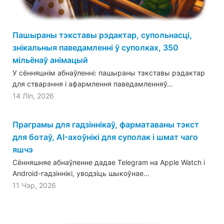
Пашыраны тэкставы рэдактар, супольнасці,
знікальныя паведамленні ў суполках, 350
мільёнаў анімацый
У сённяшнім абнаўленні: пашыраны тэкставы рэдактар
для стварэння і афармлення паведамленняў…
14 Ліп, 2026
Праграмы для гадзіннікаў, фарматаваны тэкст
для ботаў, AI-ахоўнікі для суполак і шмат чаго
яшчэ
Сённяшняе абнаўленне дадае Telegram на Apple Watch і
Android-гадзіннікі, уводзіць шыкоўнае…
11 Чэр, 2026