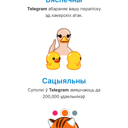
Telegram
абараняе вашу перапіску
ад хакерскіх атак.
Сацыяльны
Суполкі ў
Telegram
змяшчаюць да
200,000 удзельнікаў.