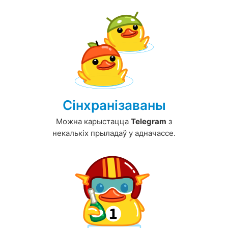
Сінхранізаваны
Можна карыстацца
Telegram
з
некалькіх прыладаў у адначассе.