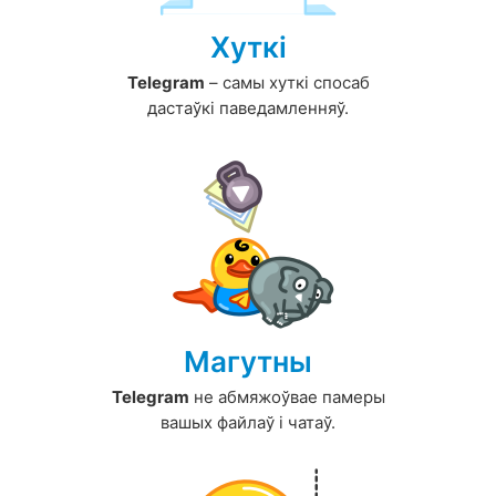
Хуткі
Telegram
– самы хуткі спосаб
дастаўкі паведамленняў.
Магутны
Telegram
не абмяжоўвае памеры
вашых файлаў і чатаў.