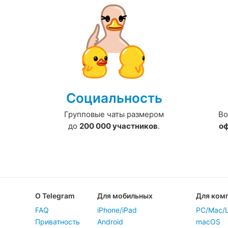
Социальность
Групповые чаты размером
Во
до
200 000 участников
.
о
О Telegram
Для мобильных
Для ком
FAQ
iPhone/iPad
PC/Mac/L
Приватность
Android
macOS