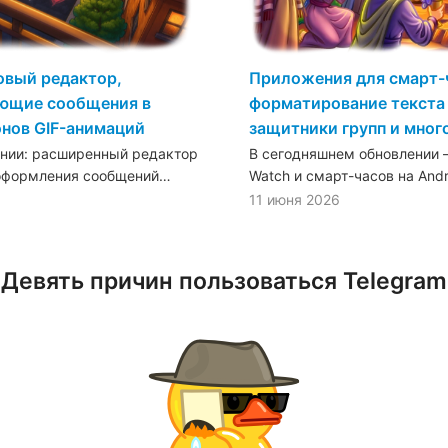
овый редактор,
Приложения для смарт-
ающие сообщения в
форматирование текста 
онов GIF-анимаций
защитники групп и мног
ении: расширенный редактор
В сегодняшнем обновлении —
 оформления сообщений…
Watch и смарт-часов на And
11 июня 2026
Девять причин пользоваться Telegram