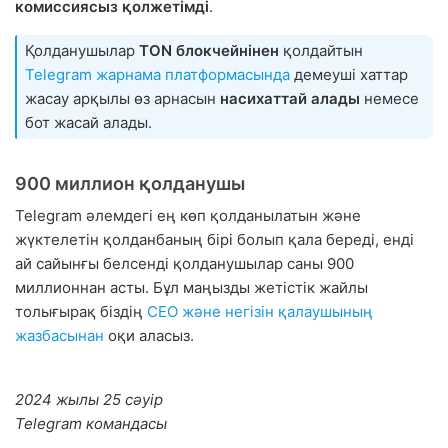
комиссиясыз қолжетімді
.
Қолданушылар
TON блокчейнінен
қолдайтын
Telegram жарнама платформасында
демеуші хаттар
жасау арқылы өз арнасын
насихаттай алады
немесе
бот жасай алады.
900 миллион қолданушы
Telegram әлемдегі ең көп қолданылатын және
жүктелетін қолданбаның бірі болып қала береді, енді
ай сайынғы белсенді қолданушылар саны 900
миллионнан асты. Бұл маңызды жетістік жайлы
толығырақ біздің
CEO және негізін қалаушының
жазбасынан
оқи аласыз.
2024 жылы 25 сәуір
Telegram командасы