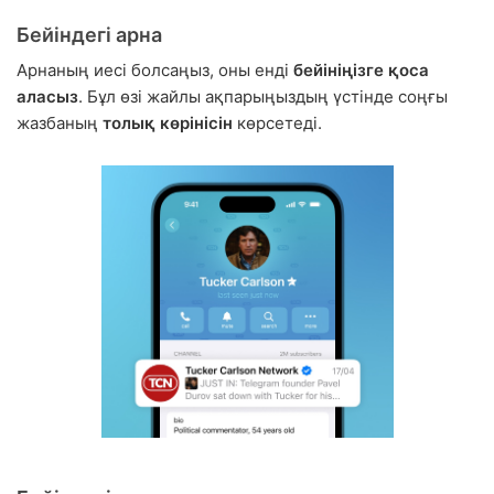
Бейіндегі арна
Арнаның иесі болсаңыз, оны енді
бейініңізге қоса
аласыз
. Бұл өзі жайлы ақпарыңыздың үстінде соңғы
жазбаның
толық көрінісін
көрсетеді.