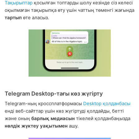
Тақырыптар
қосылған топтарды шолу кезінде сіз келесі
оқылмаған тақырыпқа өту үшін чаттың төменгі жағында
тартып
өте аласыз.
Telegram Desktop-тағы көз жүгірту
Telegram-ның кроссплатформасы
Desktop қолданбасы
енді веб-сайттар үшін көз жүгіртуді қолдайды, бетті
және оның
барлық медиасын
тікелей қолданбаңызда
нөлдік жүктеу уақытымен
ашу.