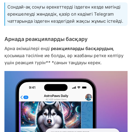
Сондай-ақ соңғы әрекеттерді іздеген кезде мәтінді
ерекшелеуді жөндедік, қазір ол кәдімгі Telegram
чаттарында іздеген кездегідей жақсы жұмыс істейді.
Арнада реакцияларды басқару
Арна әкімшілері енді
реакцияларды басқарудың
қосымша тәсіліне ие болды, әр жазбаны ретке келтіру
үшін реакция
түрін**
*санын
таңдауы керек.