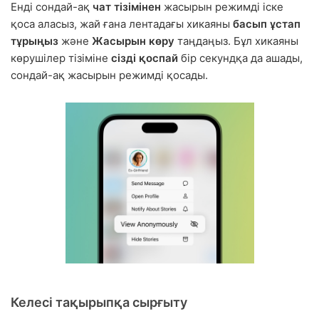
Енді сондай-ақ
чат тізімінен
жасырын режимді іске
қоса аласыз, жай ғана лентадағы хикаяны
басып ұстап
тұрыңыз
және
Жасырын көру
таңдаңыз. Бұл хикаяны
көрушілер тізіміне
сізді қоспай
бір секундқа да ашады,
сондай-ақ жасырын режимді қосады.
Келесі тақырыпқа сырғыту