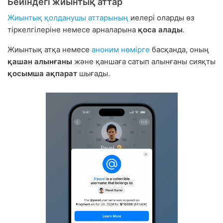
Бейіндегі жиынтық аттар
Жиынтық қолданушы аттарының
иелері оларды өз
тіркелгілеріне немесе арналарына
қоса алады
.
Жиынтық атқа немесе
аноним нөмірге
басқанда, оның
қашан алынғаны
және қаншаға сатып алынғаны сияқты
қосымша ақпарат
шығады.