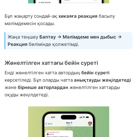
Бұл жаңарту сондай-ақ
хикаяға реакция
басылу
мәлімдемесін қосады.
Жаңа теңшеу
Баптау → Мәлімдеме мен дыбыс →
Реакция
бөлімінде қолжетімді.
Жөнелтілген хаттағы бейін суреті
Енді жөнелтілген хатта автордың
бейін суреті
көрсетіледі. Бұл оларды чатта
анықтауды жеңілдетеді
және
бірнеше авторлардан
жөнелтілген хаттарды
оқуды жеңілдетеді.