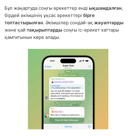
Бұл жаңартуда соңғы әрекеттер енді
ықшамдалған
,
бірдей әкімшінің ұқсас әрекеттері
бірге
топтастырылған
. Әкімшілер сондай-ақ
жауаптарды
және қай
тақырыптарды
соңғы іс-әрекет хаттары
қамтитынын көре алады.