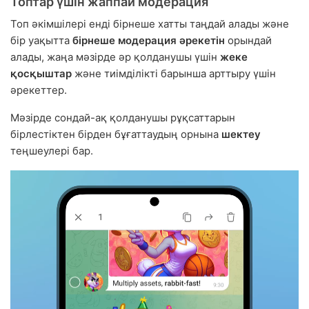
Топтар үшін жаппай модерация
Топ әкімшілері енді бірнеше хатты таңдай алады және
бір уақытта
бірнеше модерация әрекетін
орындай
алады, жаңа мәзірде әр қолданушы үшін
жеке
қосқыштар
және тиімділікті барынша арттыру үшін
әрекеттер.
Мәзірде сондай-ақ қолданушы рұқсаттарын
бірлестіктен бірден бұғаттаудың орнына
шектеу
теңшеулері бар.