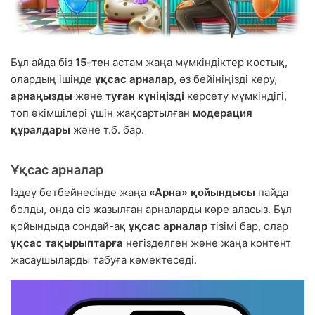
Бұл айда біз
15-тен
астам жаңа мүмкіндіктер қостық,
олардың ішінде
ұқсас арналар
, өз бейініңізді көру,
арнаңызды
және
туған күніңізді
көрсету мүмкіндігі,
топ әкімшілері үшін жақсартылған
модерация
құралдары
және т.б. бар.
Ұқсас арналар
Іздеу бетбейнесінде жаңа
«Арна» қойындысы
пайда
болды, онда сіз жазылған арналарды көре аласыз. Бұл
қойындыда сондай-ақ
ұқсас арналар
тізімі бар, олар
ұқсас тақырыптарға
негізделген және жаңа контент
жасаушыларды табуға көмектеседі.