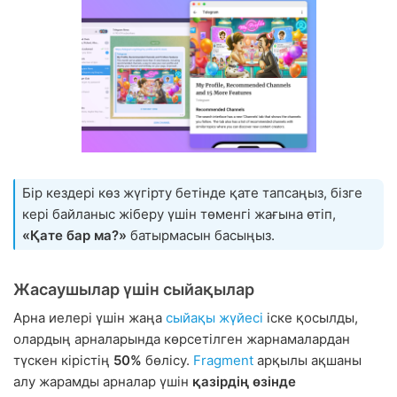
Бір кездері көз жүгірту бетінде қате тапсаңыз, бізге
кері байланыс жіберу үшін төменгі жағына өтіп,
«Қате бар ма?»
батырмасын басыңыз.
Жасаушылар үшін сыйақылар
Арна иелері үшін жаңа
сыйақы жүйесі
іске қосылды,
олардың арналарында көрсетілген жарнамалардан
түскен кірістің
50%
бөлісу.
Fragment
арқылы ақшаны
алу жарамды арналар үшін
қазірдің өзінде