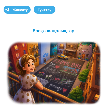
Жөнелту
Туиттеу
Басқа жаңалықтар