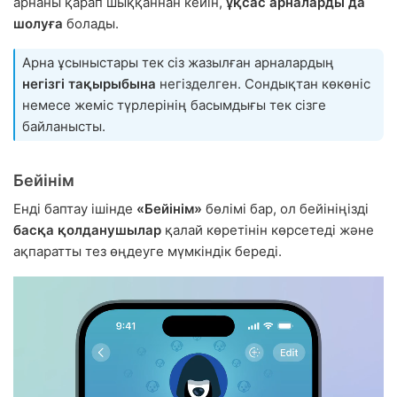
арнаны қарап шыққаннан кейін,
ұқсас арналарды да
шолуға
болады.
Арна ұсыныстары тек сіз жазылған арналардың
негізгі тақырыбына
негізделген. Сондықтан көкөніс
немесе жеміс түрлерінің басымдығы тек сізге
байланысты.
Бейінім
Енді баптау ішінде
«Бейінім»
бөлімі бар, ол бейініңізді
басқа қолданушылар
қалай көретінін көрсетеді және
ақпаратты тез өңдеуге мүмкіндік береді.