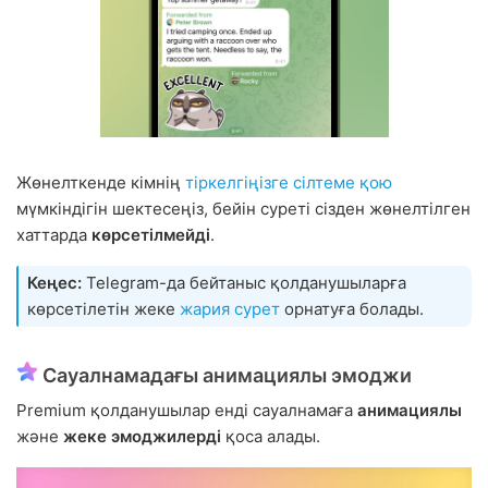
Жөнелткенде кімнің
тіркелгіңізге сілтеме қою
мүмкіндігін шектесеңіз, бейін суреті сізден жөнелтілген
хаттарда
көрсетілмейді
.
Кеңес:
Telegram-да бейтаныс қолданушыларға
көрсетілетін жеке
жария сурет
орнатуға болады.
Сауалнамадағы анимациялы эмоджи
Premium қолданушылар енді сауалнамаға
анимациялы
және
жеке эмоджилерді
қоса алады.