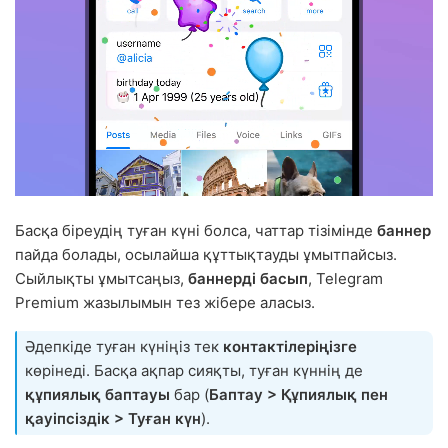
Басқа біреудің туған күні болса, чаттар тізімінде
баннер
пайда болады, осылайша құттықтауды ұмытпайсыз.
Сыйлықты ұмытсаңыз,
баннерді басып
, Telegram
Premium жазылымын тез жібере аласыз.
Әдепкіде туған күніңіз тек
контактілеріңізге
көрінеді. Басқа ақпар сияқты, туған күннің де
құпиялық баптауы
бар (
Баптау > Құпиялық пен
қауіпсіздік > Туған күн
).