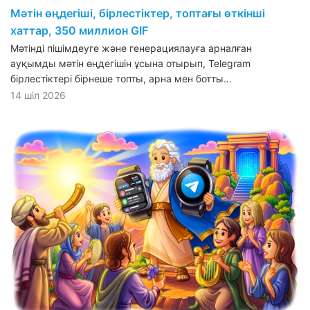
Мәтін өңдегіші, бірлестіктер, топтағы өткінші
хаттар, 350 миллион GIF
Мәтінді пішімдеуге және генерациялауға арналған
ауқымды мәтін өңдегішін ұсына отырып, Telegram
бірлестіктері бірнеше топты, арна мен ботты…
14 шіл 2026