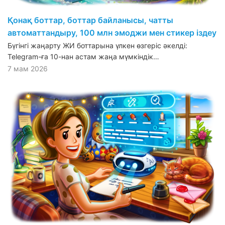
Қонақ боттар, боттар байланысы, чатты
автоматтандыру, 100 млн эмоджи мен стикер іздеу
Бүгінгі жаңарту ЖИ боттарына үлкен өзгеріс әкелді:
Telegram-ға 10-нан астам жаңа мүмкіндік…
7 мам 2026