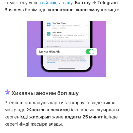
көмектесу үшін
сыйлықтар алу
,
Баптау → Telegram
Business
бөлімінде
жарнаманы жасырмау
қосыңыз.
Хикаяны аноним боп ашу
Premium қолданушылар хикая қарау кезінде хикая
мәзірінде
Жасырын режимді
іске қосып, жуырдағы
көргенімді
жасырып
және
алдағы 25 минут
ішінде
көретінімді жасыра алады.