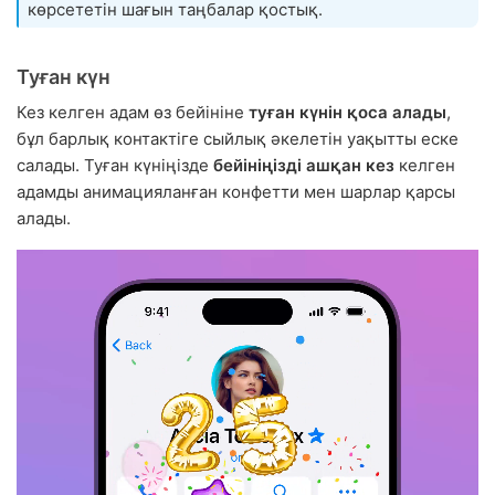
көрсететін шағын таңбалар қостық.
Туған күн
Кез келген адам өз бейініне
туған күнін қоса алады
,
бұл барлық контактіге сыйлық әкелетін уақытты еске
салады. Туған күніңізде
бейініңізді ашқан кез
келген
адамды анимацияланған конфетти мен шарлар қарсы
алады.