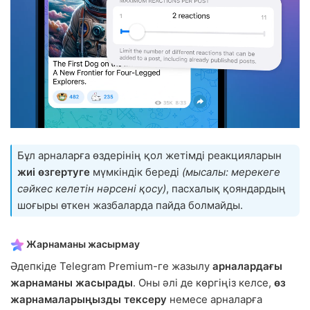
Бұл арналарға өздерінің қол жетімді реакцияларын
жиі өзгертуге
мүмкіндік береді
(мысалы: мерекеге
сәйкес келетін нәрсені қосу)
, пасхалық қояндардың
шоғыры өткен жазбаларда пайда болмайды.
Жарнаманы жасырмау
Әдепкіде Telegram Premium-ге жазылу
арналардағы
жарнаманы жасырады
. Оны әлі де көргіңіз келсе,
өз
жарнамаларыңызды тексеру
немесе арналарға