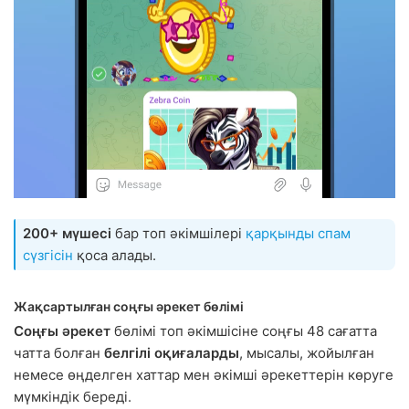
200+ мүшесі
бар топ әкімшілері
қарқынды спам
сүзгісін
қоса алады.
Жақсартылған соңғы әрекет бөлімі
Соңғы әрекет
бөлімі топ әкімшісіне соңғы 48 сағатта
чатта болған
белгілі оқиғаларды
, мысалы, жойылған
немесе өңделген хаттар мен әкімші әрекеттерін көруге
мүмкіндік береді.