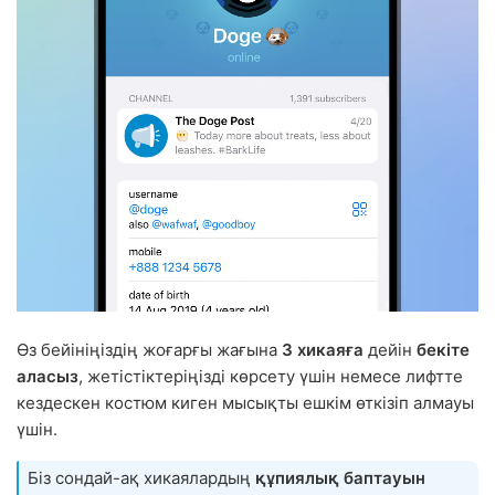
Өз бейініңіздің жоғарғы жағына
3 хикаяға
дейін
бекіте
аласыз
, жетістіктеріңізді көрсету үшін немесе лифтте
кездескен костюм киген мысықты ешкім өткізіп алмауы
үшін.
Біз сондай-ақ хикаялардың
құпиялық баптауын