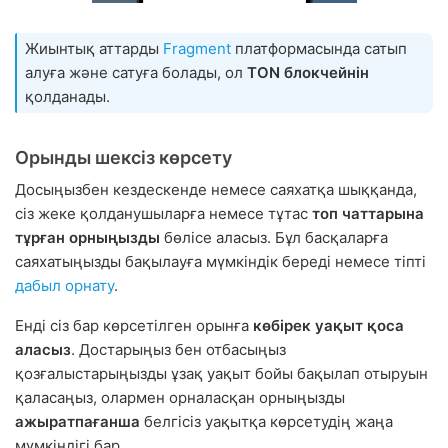
Жиынтық аттарды
Fragment
платформасында сатып
алуға және сатуға болады, ол
TON блокчейнін
қолданады.
Орынды шексіз көрсету
Досыңызбен кездескенде немесе саяхатқа шыққанда,
сіз жеке қолданушыларға немесе тұтас
топ чаттарына
тұрған орныңызды
бөлісе аласыз. Бұл басқаларға
саяхатыңызды бақылауға мүмкіндік береді немесе тіпті
дабыл орнату
.
Енді сіз бар көрсетілген орынға
көбірек уақыт қоса
аласыз
. Достарыңыз бен отбасыңыз
қозғалыстарыңызды ұзақ уақыт бойы бақылап отыруын
қаласаңыз, олармен орналасқан орныңызды
ажыратпағанша
белгісіз уақытқа көрсетудің жаңа
мүмкіндігі бар.