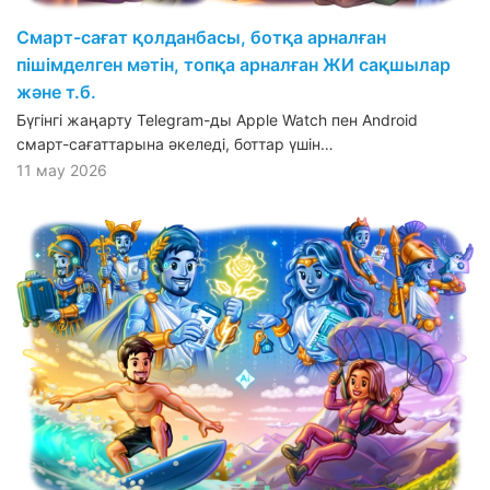
Смарт-сағат қолданбасы, ботқа арналған
пішімделген мәтін, топқа арналған ЖИ сақшылар
және т.б.
Бүгінгі жаңарту Telegram-ды Apple Watch пен Android
смарт-сағаттарына әкеледі, боттар үшін…
11 мау 2026