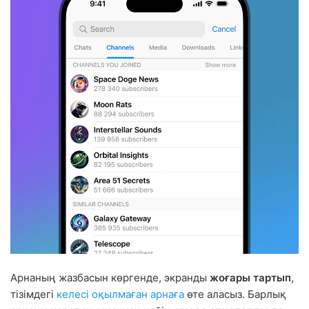
Арнаның жазбасын көргенде, экранды
жоғары тартып
,
тізімдегі
келесі оқылмаған арнаға
өте аласыз. Барлық