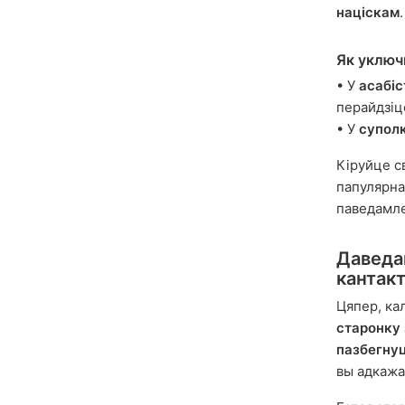
націскам
.
Як уключ
• У
асабіс
перайдзіц
• У
супол
Кіруйце с
папулярна
паведамле
Даведа
кантак
Цяпер, ка
старонку 
пазбегнуц
вы адкажа