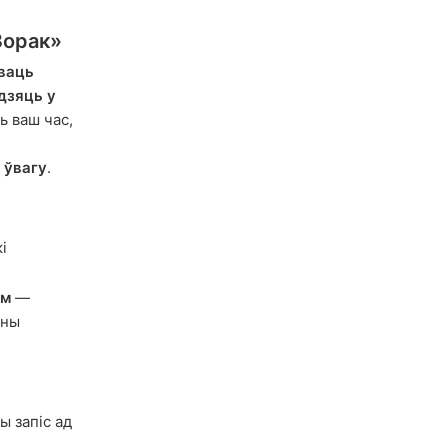
Зорак»
ваць
дзяць у
ь ваш час,
 ўвагу
.
і
ым
—
яны
ы запіс ад