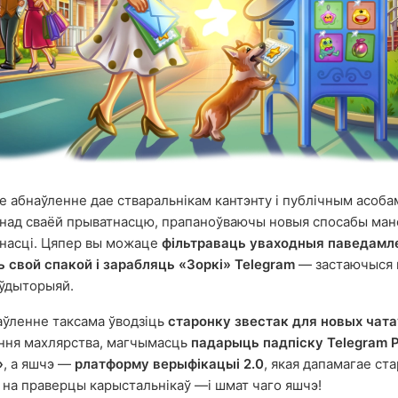
 абнаўленне дае стваральнікам кантэнту і публічным асоб
над сваёй прыватнасцю, прапаноўваючы новыя спосабы ман
рнасці. Цяпер вы можаце
фільтраваць уваходныя паведамле
 свой спакой і зарабляць «Зоркі» Telegram
— застаючыся н
аўдыторыяй.
аўленне таксама ўводзіць
старонку звестак для новых чата
ння махлярства, магчымасць
падарыць падпіску Telegram 
»
, а яшчэ —
рлатформу верыфікацыі 2.0
, якая дапамагае ст
 на праверцы карыстальнікаў —і шмат чаго яшчэ!