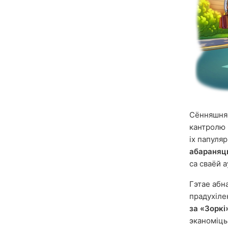
Сённяшняе
кантролю 
іх папуля
абараняць
са сваёй 
Гэтае абн
прадухіле
за «Зоркі
эканоміць