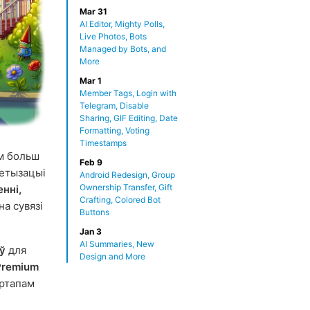
Mar 31
AI Editor, Mighty Polls,
Live Photos, Bots
Managed by Bots, and
More
Mar 1
Member Tags, Login with
Telegram, Disable
Sharing, GIF Editing, Date
Formatting, Voting
Timestamps
ам больш
Feb 9
етызацыі
Android Redesign, Group
Ownership Transfer, Gift
нні,
Crafting, Colored Bot
а сувязі
Buttons
Jan 3
AI Summaries, New
ў
для
Design and More
Premium
артапам