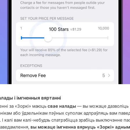
алады і імгненныя вяртанні
нні за «Зоркі» маюць
свае налады
— вы можаце дазволіць
нікам або ўдзельнікам пэўных суполак адпраўляць вам паве
. І калі вам калі-небудзь спатрэбіцца зрабіць выключэнне па
паведамлення,
вы можаце імгненна вярнуць «Зоркі» адным