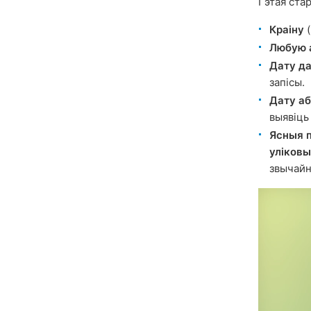
Гэтая ста
Краіну
(
Любую 
Дату да
запісы.
Дату аб
выявіць
Ясныя 
уліковы
звычайн