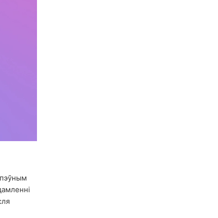
 пэўным
дамленні
сля