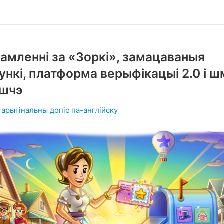
амленні за «Зоркі», замацаваныя
ункі, платформа верыфікацыі 2.0 і ш
яшчэ
арыгінальны допіс па-англійску