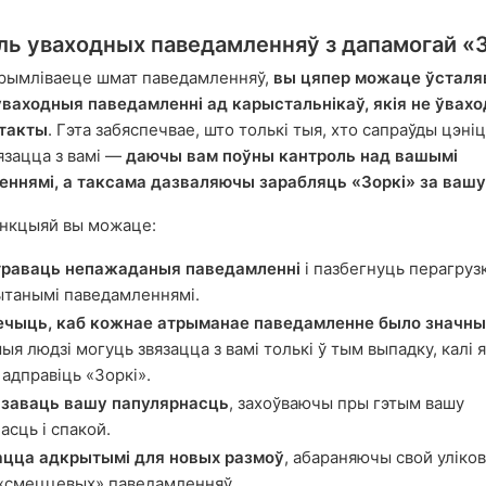
ль уваходных паведамленняў з дапамогай «
трымліваеце шмат паведамленняў,
вы цяпер можаце ўсталя
ўваходныя паведамленні ад карыстальнікаў, якія не ўвахо
такты
. Гэта забяспечвае, што толькі тыя, хто сапраўды цэніц
язацца з вамі —
даючы вам поўны кантроль над вашымі
ннямі, а таксама дазваляючы зарабляць «Зоркі» за вашу
ункцыяй вы можаце:
траваць непажаданыя паведамленні
і пазбегнуць перагрузк
танымі паведамленнямі.
ечыць, каб кожнае атрыманае паведамленне было значн
ыя людзі могуць звязацца з вамі толькі ў тым выпадку, калі 
 адправіць «Зоркі».
заваць вашу папулярнасць
, захоўваючы пры гэтым вашу
асць і спакой.
ацца адкрытымі для новых размоў
, абараняючы свой уліков
 «смеццевых» паведамленняў.