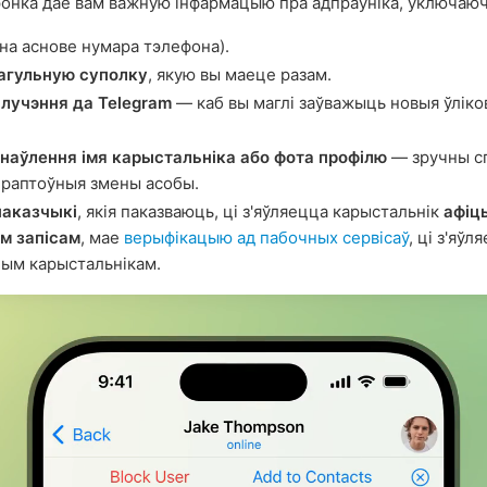
ронка дае вам важную інфармацыю пра адпраўніка, уключаю
на аснове нумара тэлефона).
агульную суполку
, якую вы маеце разам.
лучэння да Telegram
— каб вы маглі заўважыць новыя ўліко
наўлення імя карыстальніка або фота профілю
— зручны с
 раптоўныя змены асобы.
паказчыкі
, якія паказваюць, ці з'яўляецца карыстальнік
афіц
м запісам
, мае
верыфікацыю ад пабочных сервісаў
, ці з'яўл
ым карыстальнікам.