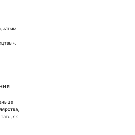
m
, затым
оцтвы».
ння
бачыце
лярства,
таго, як