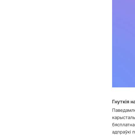
Гнуткія н
Паведамле
карысталь
бясплатна
адпраўкі 