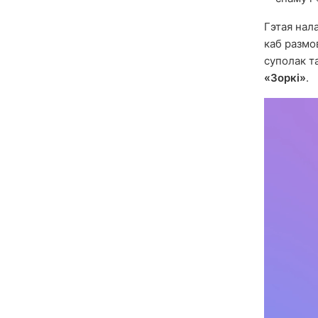
Гэтая нал
каб размо
суполак т
«Зоркі»
.