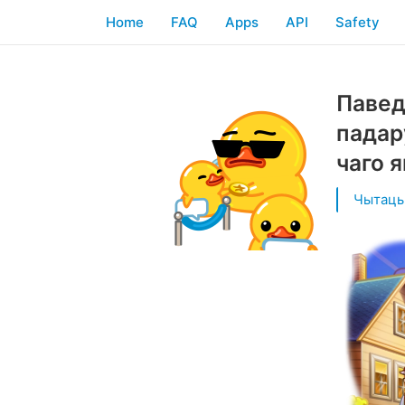
Home
FAQ
Apps
API
Safety
Павед
падар
чаго 
Чытаць 