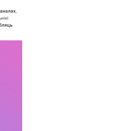
каналах
,
ьнікі
абляць