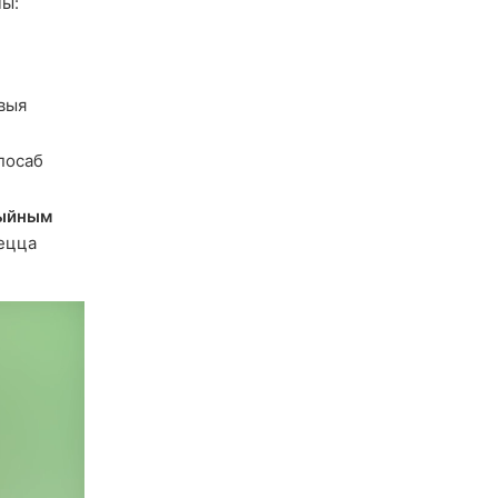
чы:
выя
посаб
ыйным
яецца