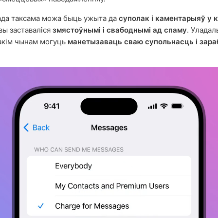
ада таксама можа быць ужыта да
суполак і каментарыяў у 
вы заставаліся
змястоўнымі і свабоднымі ад спаму
. Уладал
акім чынам могуць
манетызаваць сваю супольнасць і зар