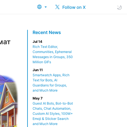
Follow on X
Recent News
мат
Jul 14
Rich Text Editor,
Communities, Ephemeral
Messages in Groups, 350
Million GIFs
Jun 11
Smartwatch Apps, Rich
Text for Bots, AI
Guardians for Groups,
and Much More
May 7
Guest AI Bots, Bot-to-Bot
Chats, Chat Automation,
Custom AI Styles, 100M+
Emoji & Sticker Search
and Much More