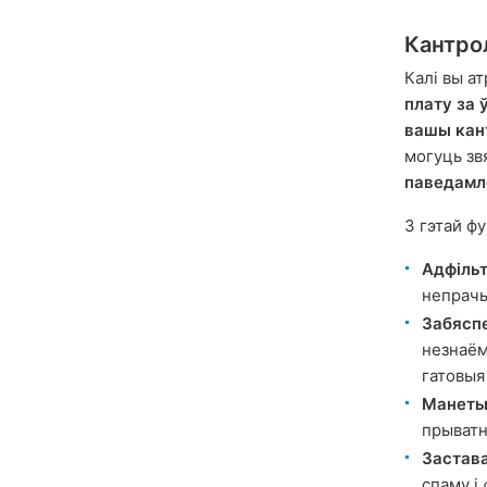
Кантро
Калі вы а
плату за 
вашы кан
могуць зв
паведамле
З гэтай ф
Адфіль
непрачы
Забясп
незнаём
гатовыя
Манеты
прыватн
Застав
спаму і