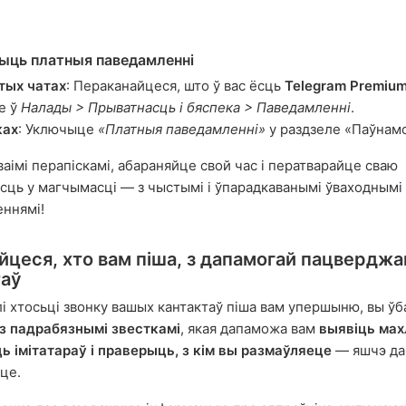
ыць платныя паведамленні
тых чатах
: Пераканайцеся, што ў вас ёсць
Telegram Premiu
е ў
Налады > Прыватнасць і бяспека > Паведамленні
.
ках
: Уключыце
«Платныя паведамленні»
у раздзеле «Паўнам
ваімі перапіскамі, абараняйце свой час і ператварайце сваю
сць у магчымасці — з чыстымі і ўпарадкаванымі ўваходнымі
ннямі!
йцеся, хто вам піша, з дапамогай пацверджа
таў
лі хтосьці звонку вашых кантактаў піша вам упершыню, вы ў
з падрабязнымі звесткамі
, якая дапаможа вам
выявіць мах
ь імітатараў і праверыць, з кім вы размаўляеце
— яшчэ да 
це.