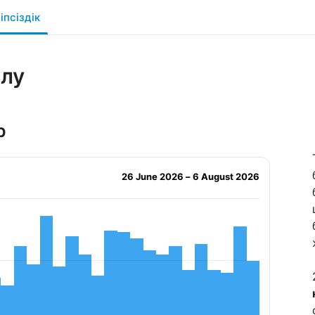
іпсіздік
олу
р