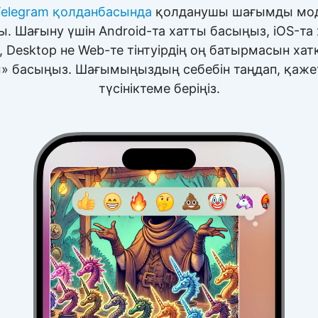
elegram қолданбасында
қолданушы шағымды мод
ы. Шағыну үшін Android-та хатты басыңыз, iOS-та
 Desktop не Web-те тінтуірдің оң батырмасын хат
» басыңыз. Шағымыңыздың себебін таңдап, қажет
түсініктеме беріңіз.