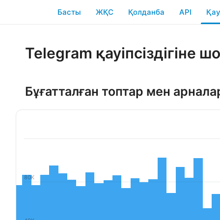
Басты
ЖҚС
Қолданба
API
Қау
Telegram қауіпсіздігіне ш
Бұғатталған топтар мен арнала