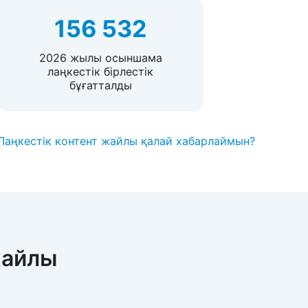
156 532
2026 жылы осыншама
лаңкестік бірлестік
бұғатталды
Лаңкестік контент жайлы қалай хабарлаймын?
жайлы