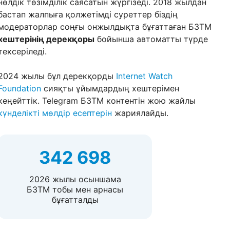
нөлдік төзімділік саясатын жүргізеді. 2018 жылдан
бастап жалпыға қолжетімді суреттер біздің
модераторлар соңғы онжылдықта бұғаттаған БЗТМ
хештерінің дерекқоры
бойынша автоматты түрде
тексеріледі.
2024 жылы бұл дерекқорды
Internet Watch
Foundation
сияқты ұйымдардың хештерімен
кеңейттік. Telegram БЗТМ контентін жою жайлы
күнделікті мөлдір есептерін
жариялайды.
342 698
2026 жылы осыншама
БЗТМ тобы мен арнасы
бұғатталды