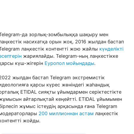
Telegram-да зорлық-зомбылыққа шақыру мен
лаңкестік насихатқа орын жоқ. 2016 жылдан бастап
Telegram лаңкестік контентті жою жайлы
күнделікті
есептерін
жариялайды. Telegram-ның лаңкестікке
қарсы күш-жігерін
Еуропол мойындады
.
2022 жылдан бастап Telegram экстремистік
идеологияға қарсы күрес жөніндегі жаһандық
орталық ETIDAL сияқты ұйымдармен серіктестікте
жұмысын айтарлықтай кеңейтті. ETIDAL ұйымымен
бірлесіп жұмыс істеудің арқасында ғана Telegram
модераторлары
200 миллионнан астам
лаңкестік
контентті жойды.