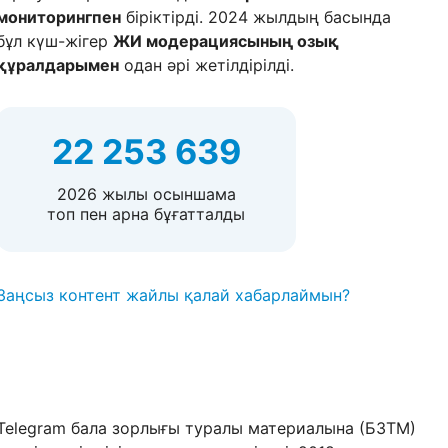
мониторингпен
біріктірді. 2024 жылдың басында
бұл күш-жігер
ЖИ модерациясының озық
құралдарымен
одан әрі жетілдірілді.
22 253 639
2026 жылы осыншама
топ пен арна бұғатталды
Заңсыз контент жайлы қалай хабарлаймын?
Telegram бала зорлығы туралы материалына (БЗТМ)