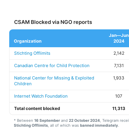
CSAM Blocked via NGO reports
Jan—Jun
Organization
2024
Stichting Offlimits
2,142
Canadian Centre for Child Protection
7,131
National Center for Missing & Exploited
1,933
Children
Internet Watch Foundation
107
Total content blocked
11,313
* Between
16 September
and
22 October 2024
, Telegram rece
Stichting Offlimits
, all of which was
banned immediately
.