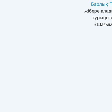
Барлық T
жібере алад
тұрыңыз,
«Шағым