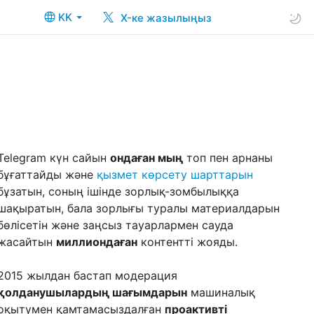
KK
X-ке жазылыңыз
Telegram күн сайын
ондаған мың
топ пен арнаны
бұғаттайды және
қызмет көрсету шарттарын
бұзатын, соның ішінде зорлық-зомбылыққа
шақыратын, бала зорлығы туралы материалдарын
бөлісетін және заңсыз тауарлармен сауда
жасайтын
миллиондаған
контентті жояды.
2015 жылдан бастап модерация
қолданушылардың шағымдарын
машиналық
оқытумен қамтамасыздалған
проактивті