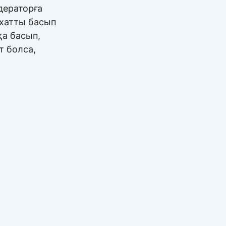
ераторға
 хатты басып
қа басып,
 болса,