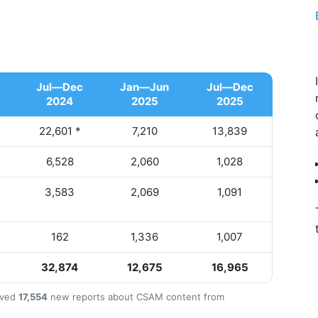
Jul—Dec
Jan—Jun
Jul—Dec
2024
2025
2025
22,601 *
7,210
13,839
6,528
2,060
1,028
3,583
2,069
1,091
162
1,336
1,007
32,874
12,675
16,965
ived
17,554
new reports about CSAM content from