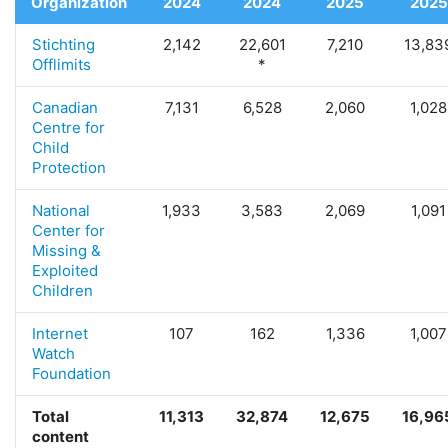
Organization
2024
2024
2025
2025
Stichting
2,142
22,601
7,210
13,83
Offlimits
*
Canadian
7,131
6,528
2,060
1,028
Centre for
Child
Protection
National
1,933
3,583
2,069
1,091
Center for
Missing &
Exploited
Children
Internet
107
162
1,336
1,007
Watch
Foundation
Total
11,313
32,874
12,675
16,96
content