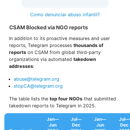
Como denunciar abuso infantil?
CSAM Blocked via NGO reports
In addition to its proactive measures and user
reports, Telegram processes
thousands of
reports
on CSAM from global third-party
organizations via automated
takedown
addresses
:
abuse@telegram.org
stopCA@telegram.org
The table lists the
top four NGOs
that submitted
takedown reports to Telegram in 2025.
Jan—
Jul—
Jan—
Jul—
Jun
Dec
Jun
Dec