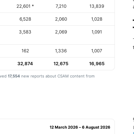
22,601 *
7,210
13,839
6,528
2,060
1,028
3,583
2,069
1,091
162
1,336
1,007
32,874
12,675
16,965
ived
17,554
new reports about CSAM content from