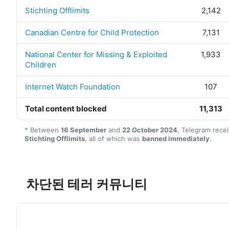
Stichting Offlimits
2,142
Canadian Centre for Child Protection
7,131
National Center for Missing & Exploited
1,933
Children
Internet Watch Foundation
107
Total content blocked
11,313
* Between
16 September
and
22 October 2024
, Telegram rece
Stichting Offlimits
, all of which was
banned immediately
.
차단된 테러 커뮤니티