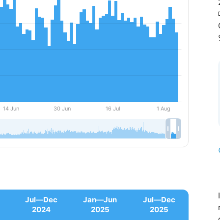
Jul—Dec
Jan—Jun
Jul—Dec
2024
2025
2025