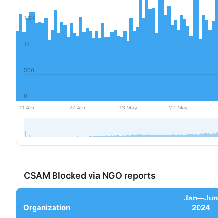
CSAM Blocked via NGO reports
Jan—Jun
Organization
2024