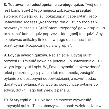
8. Testowanie i udostępnianie swojego quizu.
Twój quiz
jest kompletny! Z tego miejsca zobaczysz
przegląd
swojego nowego quizu, pokazujący liczbę pytań i jego
ustawienia. Możesz „Rozpocząć ten quiz”, co zrobisz w
prywatnym czacie z QuizBotem, rozpocząć go w grupie lub
przekazać komuś quiz poprzez „Udostępnij ten quiz”. Aby
skopiować unikalny link do swojego quizu, naciśnij i
przytrzymaj „Rozpocznij quiz w grupie”.
9. Edycja swoich quizów.
Naciśnięcie „Edytuj quiz”
pozwoli Ci zmienić dowolne pytanie lub ustawienia quizu,
w tym jego tytuł i opis. W „Edytuj pytania” możesz dodać
tekst poprzedzający pytanie lub multimedia, zastąpić
pytanie z ulepszonymi odpowiedziami, a nawet dodać
dodatkowe pytania. Aby wybrać pojedyncze pytanie do
edycji, dotknij jego link /view z panelu.
10. Statystyki quizu.
Na koniec możesz wyświetlić
statystyki quizu. Tam zobaczysz, ile osób wzięło udział w