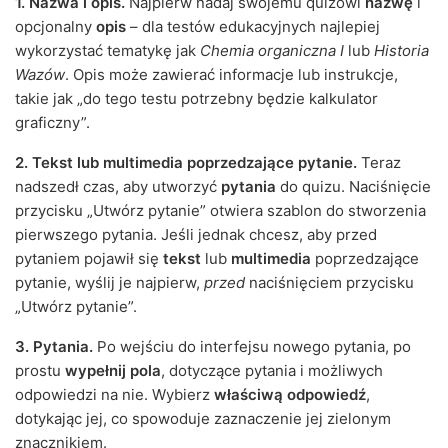
1. Nazwa i opis.
Najpierw nadaj swojemu quizowi
nazwę
i
opcjonalny
opis
– dla testów edukacyjnych najlepiej
wykorzystać tematykę jak
Chemia organiczna I
lub
Historia
Wazów
. Opis może zawierać informacje lub instrukcje,
takie jak „do tego testu potrzebny będzie kalkulator
graficzny”.
2. Tekst lub multimedia poprzedzające pytanie.
Teraz
nadszedł czas, aby utworzyć
pytania
do quizu. Naciśnięcie
przycisku „Utwórz pytanie” otwiera szablon do stworzenia
pierwszego pytania. Jeśli jednak chcesz, aby przed
pytaniem pojawił się
tekst
lub
multimedia
poprzedzające
pytanie, wyślij je najpierw,
przed
naciśnięciem przycisku
„Utwórz pytanie”.
3. Pytania.
Po wejściu do interfejsu nowego pytania, po
prostu
wypełnij pola
, dotyczące pytania i możliwych
odpowiedzi na nie. Wybierz
właściwą odpowiedź
,
dotykając jej, co spowoduje zaznaczenie jej zielonym
znacznikiem.