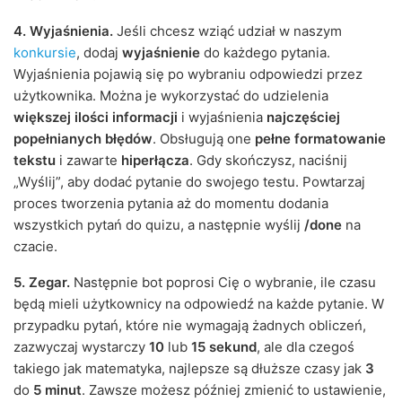
4. Wyjaśnienia.
Jeśli chcesz wziąć udział w naszym
konkursie
, dodaj
wyjaśnienie
do każdego pytania.
Wyjaśnienia pojawią się po wybraniu odpowiedzi przez
użytkownika. Można je wykorzystać do udzielenia
większej ilości informacji
i wyjaśnienia
najczęściej
popełnianych błędów
. Obsługują one
pełne formatowanie
tekstu
i zawarte
hiperłącza
. Gdy skończysz, naciśnij
„Wyślij”, aby dodać pytanie do swojego testu. Powtarzaj
proces tworzenia pytania aż do momentu dodania
wszystkich pytań do quizu, a następnie wyślij
/done
na
czacie.
5. Zegar.
Następnie bot poprosi Cię o wybranie, ile czasu
będą mieli użytkownicy na odpowiedź na każde pytanie. W
przypadku pytań, które nie wymagają żadnych obliczeń,
zazwyczaj wystarczy
10
lub
15 sekund
, ale dla czegoś
takiego jak matematyka, najlepsze są dłuższe czasy jak
3
do
5 minut
. Zawsze możesz później zmienić to ustawienie,