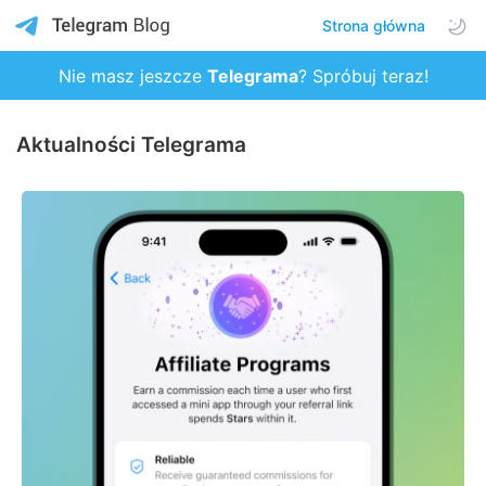
Strona główna
Nie masz jeszcze
Telegrama
? Spróbuj teraz!
Aktualności Telegrama