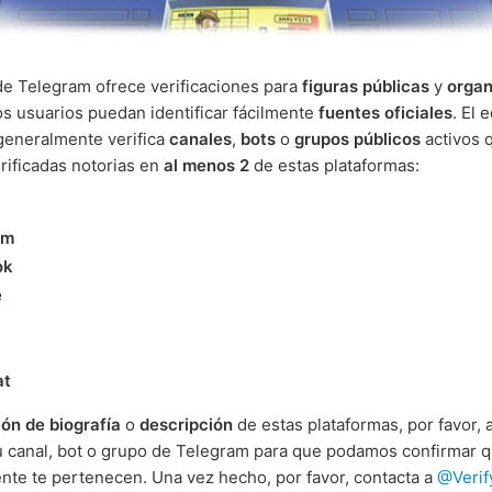
de Telegram ofrece verificaciones para
figuras públicas
y
organ
os usuarios puedan identificar fácilmente
fuentes oficiales
. El 
generalmente verifica
canales
,
bots
o
grupos públicos
activos 
rificadas notorias en
al menos 2
de estas plataformas:
am
ok
e
at
ón de biografía
o
descripción
de estas plataformas, por favor,
u canal, bot o grupo de Telegram para que podamos confirmar 
nte te pertenecen. Una vez hecho, por favor, contacta a
@Verif