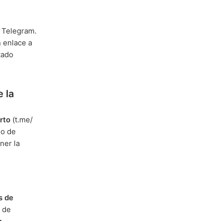
n Telegram.
n enlace a
tado
 la
rto
(t.me/
do de
ner la
s de
 de