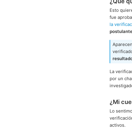
¿Qué qu
Esto quier
fue aproba
la verifica
postulant
Aparecen
verificad
resultad
La verific
por un cha
investiga
¿Mi cue
Lo sentimo
verificaci
activos.