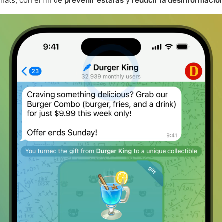
hats, con el fin de
prevenir estafas
y
reducir la desinformació