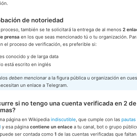
ción.
bación de notoriedad
 proceso, también se te solicitará la entrega de al menos
2 enla
de prensa
en los que seas mencionado tú o tu organización. Pa
 el proceso de verificación, es preferible si:
 es conocido y de larga data
ulo está escrito en inglés
ulos
deben mencionar
a la figura pública u organización en cues
necesitan un enlace a Telegram.
urre si no tengo una cuenta verificada en 2 de
rmas?
una página en Wikipedia
indiscutible
, que cumple con las
pautas
d
y esa página
contiene un enlace
a tu canal, bot o grupo públic
 puede ser contada como
1
de las cuentas verificadas que faltan