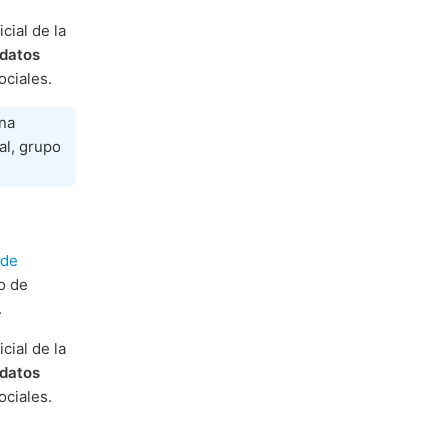
cial de la
datos
ciales.
na
al, grupo
 de
o de
.
cial de la
datos
ciales.