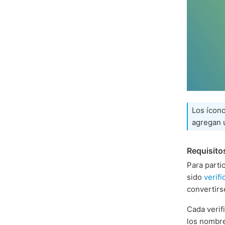
Los ícono
agregan
Requisito
Para parti
sido
verif
convertirs
Cada verif
los nombre