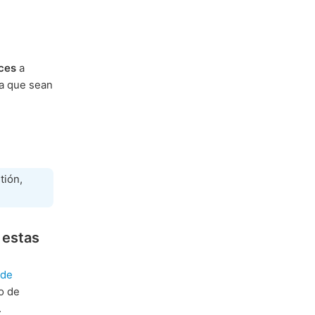
ces
a
ra que sean
tión,
 estas
 de
o de
.