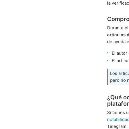
la verifica
Compro
Durante el
artículos 
de ayuda en
El autor
El artíc
Los artíc
pero no 
¿Qué oc
platafo
Si tienes 
notabilida
Telegram,