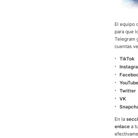
El equipo 
para que l
Telegram 
cuentas ve
TikTok
Instagr
Facebo
YouTub
Twitter
VK
Snapch
En la
secci
enlace
a t
efectivame