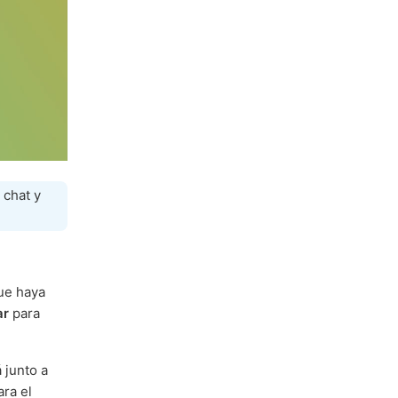
 chat y
e haya
ar
para
 junto a
ara el