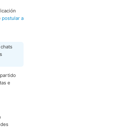
ficación
e
postular a
 chats
s
partido
tas e
a
ndes