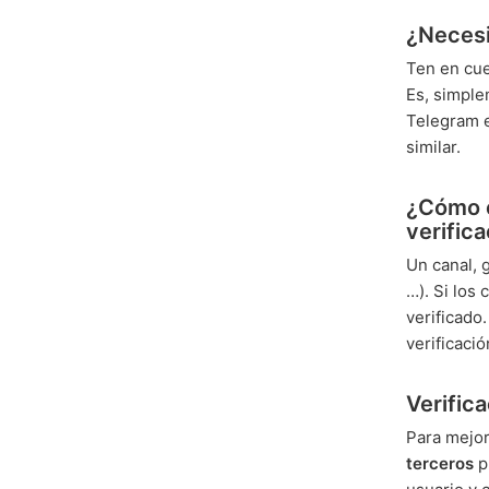
¿Necesi
Ten en cue
Es, simpl
Telegram en
similar.
¿Cómo c
verific
Un canal, 
…). Si los
verificado
verificació
Verific
Para mejor
terceros
p