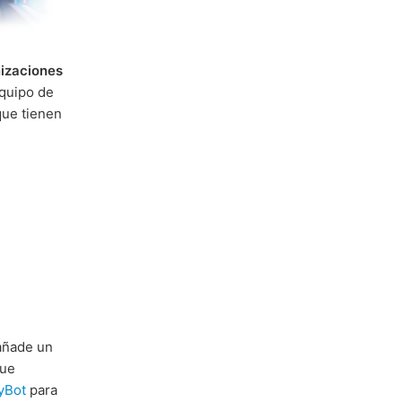
izaciones
equipo de
que tienen
 añade un
que
yBot
para