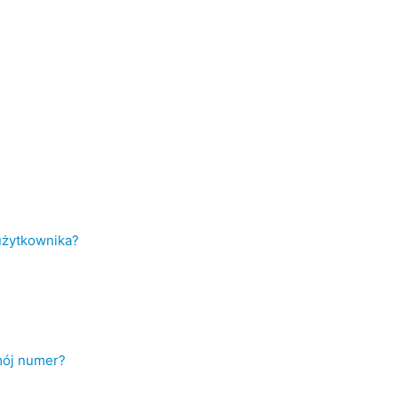
użytkownika?
mój numer?