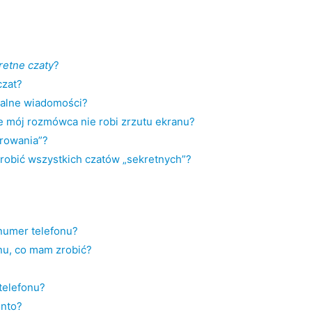
retne czaty
?
czat?
zalne wiadomości?
 mój rozmówca nie robi zrzutu ekranu?
frowania”?
zrobić wszystkich czatów „sekretnych”?
numer telefonu?
u, co mam zrobić?
telefonu?
nto?