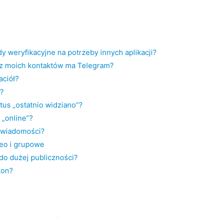
?
 weryfikacyjne na potrzeby innych aplikacji?
 z moich kontaktów ma Telegram?
aciół?
”?
tus „ostatnio widziano”?
„online”?
 wiadomości?
eo i grupowe
o dużej publiczności?
kon?