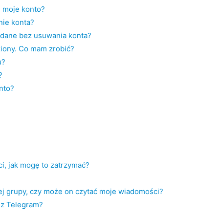
nę moje konto?
nie konta?
dane bez usuwania konta?
ziony. Co mam zrobić?
u?
?
nto?
i, jak mogę to zatrzymać?
ej grupy, czy może on czytać moje wiadomości?
ez Telegram?