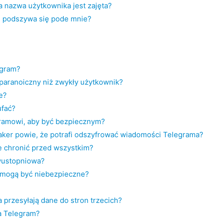
a nazwa użytkownika jest zajęta?
oś podszywa się pode mnie?
egram?
j paranoiczny niż zwykły użytkownik?
e?
fać?
ramowi, aby być bezpiecznym?
 haker powie, że potrafi odszyfrować wiadomości Telegrama?
 chronić przed wszystkim?
dwustopniowa?
t mogą być niebezpieczne?
 przesyłają dane do stron trzecich?
a Telegram?