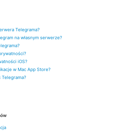
erwera Telegrama?
legram na własnym serwerze?
elegrama?
 prywatności?
watności iOS?
ikacje w Mac App Store?
ć Telegrama?
mów
cja